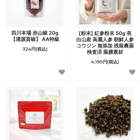
四川本場 赤山椒 20g
[粉末] 紅参粉末 50g 長
【漢源貢椒】 AA特級
白山産 高麗人参 朝鮮人参
コウジン 無添加 残留農薬
324円(税込)
検査済 薬膳素材
4,190円(税込)