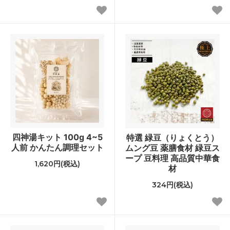
四神湯キット 100g 4~5
特選 緑豆（りょくとう）
人前 かんたん調理セット
ムング豆 薬膳食材 緑豆ス
ープ 豆料理 高品質中華食
1,620円(税込)
材
324円(税込)