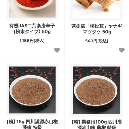
有機JAS二荊条唐辛子
茶樹菇「柳松茸」ヤナギ
{粉末タイプ} 50g
マツタケ 50g
1,188円(税込)
540円(税込)
[粉] 15g 四川漢源赤山椒
[粉] 業務用100g 四川漢
藤椒 特級
源赤山椒 藤椒 特級