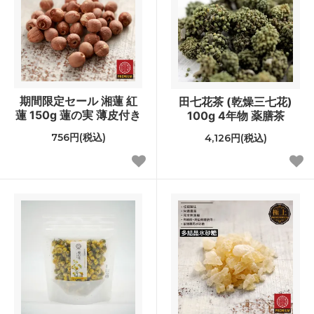
期間限定セール 湘蓮 紅
田七花茶 (乾燥三七花)
蓮 150g 蓮の実 薄皮付き
100g 4年物 薬膳茶
756円(税込)
4,126円(税込)