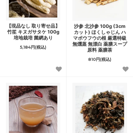
【現品なし 取り寄せ品】
沙参 北沙参 100g (3cm
竹笙 キヌガサタケ 100g
カット) ほくしゃじん ハ
培地栽培 菌網あり
マボウフウの根 厳選特級
無燻蒸 無漂白 薬膳スープ
5,184円(税込)
原料 薬膳茶
810円(税込)