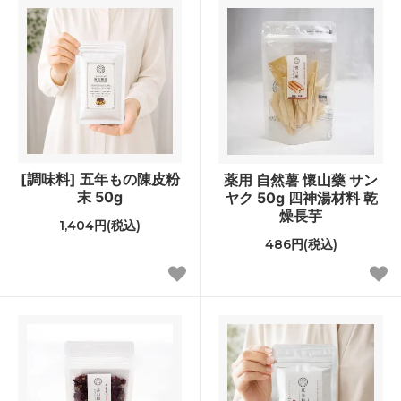
[調味料] 五年もの陳皮粉
薬用 自然薯 懷山藥 サン
末 50g
ヤク 50g 四神湯材料 乾
燥長芋
1,404円(税込)
486円(税込)