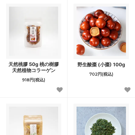
天然桃膠 50g 桃の樹膠
野生酸棗 (小棗) 100g
天然植物コラーゲン
702円(税込)
918円(税込)