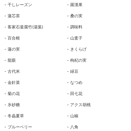
干しレーズン
羅漢果
蓮芯茶
桑の実
客家石釜腐竹(湯葉)
調味料
百合根
山査子
蓮の実
きくらげ
龍眼
枸杞の実
古代米
緑豆
金針菜
なつめ
菊の花
田七花
氷砂糖
アクス胡桃
冬蟲夏草
山椒
ブルーベリー
八角