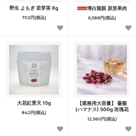
野生 よもぎ 若芽茶 8g
博白龍眼 原形果肉
702円(税込)
6,588円(税込)
大花紅景天 15g
【業務用大容量】 薔薇
(ハマナス) 500g 玫瑰花
842円(税込)
12,960円(税込)