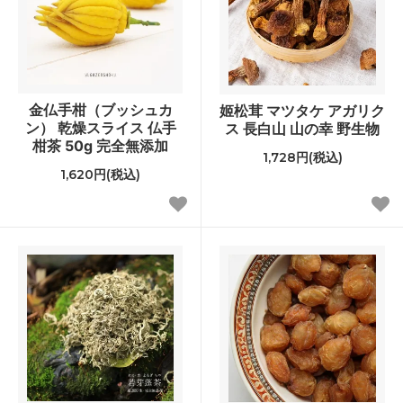
金仏手柑（ブッシュカ
姬松茸 マツタケ アガリク
ン） 乾燥スライス 仏手
ス 長白山 山の幸 野生物
柑茶 50g 完全無添加
1,728円(税込)
1,620円(税込)