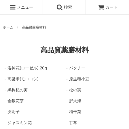
メニュー
検索
カート
ホーム
高品質薬膳材料
高品質薬膳材料
洛神花(ローゼル) 20g
パクチー
高粱米(モロコシ)
原生種小豆
黒枸杞の実
松の実
金銀花茶
胖大海
决明子
梅干菜
ジャスミン花
甘草