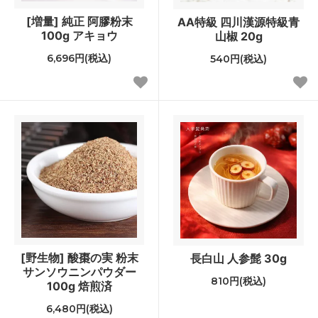
[増量] 純正 阿膠粉末
AA特級 四川漢源特級青
100g アキョウ
山椒 20g
6,696円(税込)
540円(税込)
[野生物] 酸棗の実 粉末
長白山 人参髭 30g
サンソウニンパウダー
810円(税込)
100g 焙煎済
6,480円(税込)