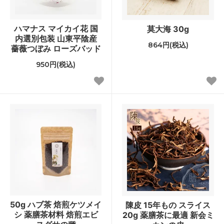
ハマナス マイカイ花 国
莫大海 30g
内選別包装 山東平陰産
864円(税込)
薔薇つぼみ ローズバッド
950円(税込)
50g ハブ茶 焙煎ケツメイ
陳皮 15年もの スライス
シ 薬膳茶材料 焙煎エビ
20g 薬膳茶に最適 新会ミ