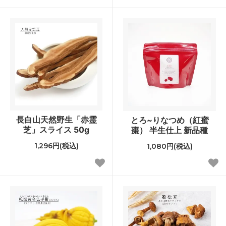
長白山天然野生「赤霊
とろ~りなつめ（紅蜜
芝」スライス 50g
棗） 半生仕上 新品種
1,296円(税込)
1,080円(税込)