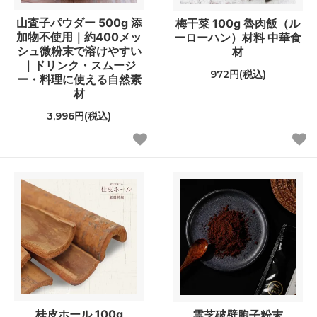
山査子パウダー 500g 添
梅干菜 100g 魯肉飯（ル
加物不使用｜約400メッ
ーローハン）材料 中華食
シュ微粉末で溶けやすい
材
｜ドリンク・スムージ
972円(税込)
ー・料理に使える自然素
材
3,996円(税込)
桂皮ホール 100g
霊芝破壁胞子粉末