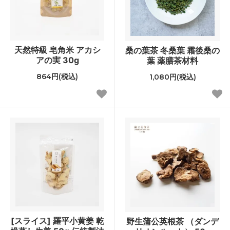
天然特級 皂角米 アカシ
桑の葉茶 冬桑葉 霜後桑の
アの実 30g
葉 薬膳茶材料
864円(税込)
1,080円(税込)
[スライス] 羅平小黄姜 乾
野生蒲公英根茶 （ダンデ