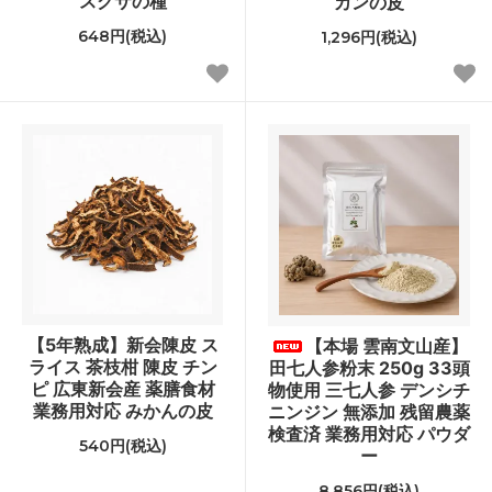
スグサの種
カンの皮
648円(税込)
1,296円(税込)
【5年熟成】新会陳皮 ス
【本場 雲南文山産】
ライス 茶枝柑 陳皮 チン
田七人参粉末 250g 33頭
ピ 広東新会産 薬膳食材
物使用 三七人参 デンシチ
業務用対応 みかんの皮
ニンジン 無添加 残留農薬
検査済 業務用対応 パウダ
540円(税込)
ー
8,856円(税込)