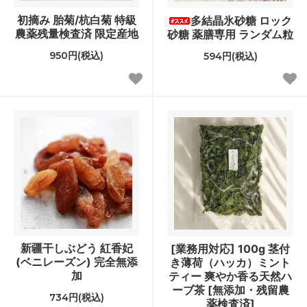
初摘み 胎菊/杭白菊 特級
多結晶氷砂糖 ロック
農薬残量検査済 限定産地
砂糖 薬膳専用 ランダム粒
950円(税込)
594円(税込)
新疆干しぶどう 紅香妃
[業務用対応] 100g 茎付
(ベニレーズン) 完全無添
き薄荷（ハッカ）ミント
加
ティー 爽やか香る天然ハ
ーブ茶 [無添加・残留農
734円(税込)
薬検査済]