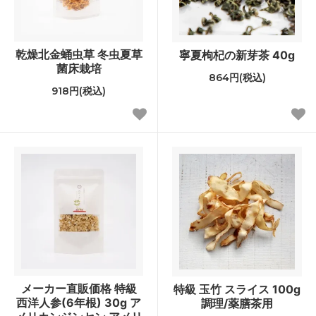
乾燥北金蛹虫草 冬虫夏草
寧夏枸杞の新芽茶 40g
菌床栽培
864円(税込)
918円(税込)
メーカー直販価格 特級
特級 玉竹 スライス 100g
西洋人参(6年根) 30g ア
調理/薬膳茶用