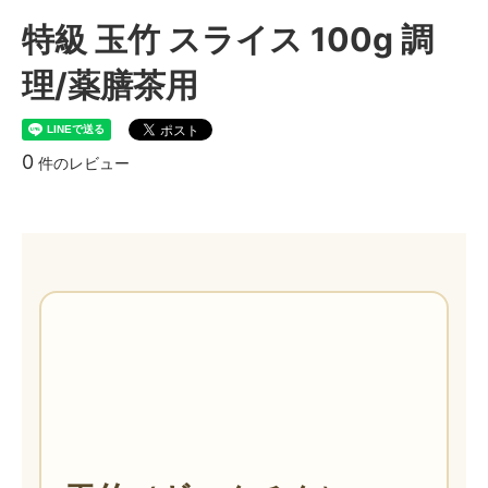
特級 玉竹 スライス 100g 調
理/薬膳茶用
0
件のレビュー