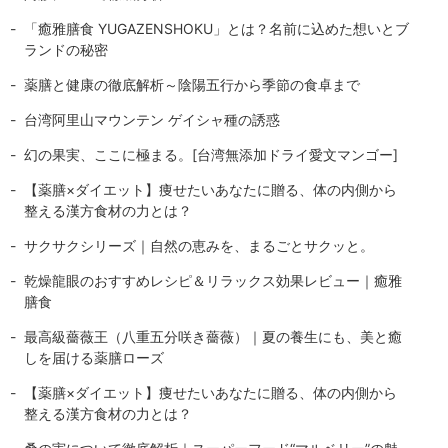
「癒雅膳食 YUGAZENSHOKU」とは？名前に込めた想いとブ
ランドの秘密
薬膳と健康の徹底解析～陰陽五行から季節の食卓まで
台湾阿里山マウンテン ゲイシャ種の誘惑
幻の果実、ここに極まる。[台湾無添加ドライ愛文マンゴー]
【薬膳×ダイエット】痩せたいあなたに贈る、体の内側から
整える漢方食材の力とは？
サクサクシリーズ｜自然の恵みを、まるごとサクッと。
乾燥龍眼のおすすめレシピ＆リラックス効果レビュー｜癒雅
膳食
最高級薔薇王（八重五分咲き薔薇）｜夏の養生にも、美と癒
しを届ける薬膳ローズ
【薬膳×ダイエット】痩せたいあなたに贈る、体の内側から
整える漢方食材の力とは？