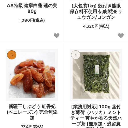
AA特級 建寧白蓮 蓮の実
[大包装1kg] 殻付き龍眼
80g
保存料不使用 伝統製法 リ
ュウガン/ロンガン
1,080円(税込)
4,320円(税込)
3
4
新疆干しぶどう 紅香妃
[業務用対応] 100g 茎付
(ベニレーズン) 完全無添
き薄荷（ハッカ）ミント
加
ティー 爽やか香る天然ハ
ーブ茶 [無添加・残留農
734円(税込)