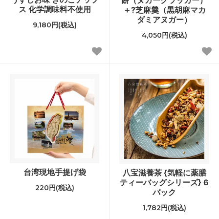
ス 化学調味料不使用
＋?芝麻羹（黒胡麻マカ
ダミアヌガー）
9,180円(税込)
4,050円(税込)
台湾現地手提げ袋
八宝滋養茶 {気軽に薬膳
ティーバッグシリーズ} 6
220円(税込)
バック
1,782円(税込)