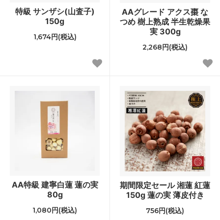
特級 サンザシ(山査子)
AAグレード アクス棗 な
150g
つめ 樹上熟成 半生乾燥果
実 300g
1,674円(税込)
2,268円(税込)
AA特級 建寧白蓮 蓮の実
期間限定セール 湘蓮 紅蓮
80g
150g 蓮の実 薄皮付き
1,080円(税込)
756円(税込)