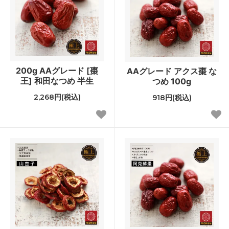
200g AAグレード [棗
AAグレード アクス棗 な
王] 和田なつめ 半生
つめ 100g
2,268円(税込)
918円(税込)