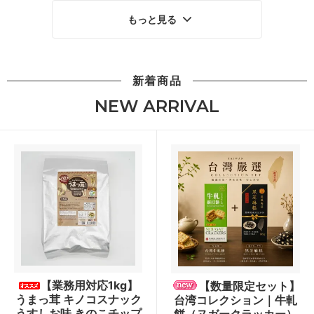
もっと見る
新着商品
NEW ARRIVAL
【業務用対応1kg】
【数量限定セット】
うまっ茸 キノコスナック
台湾コレクション｜牛軋
うすしお味 きのこチップ
餅（ヌガークラッカー）