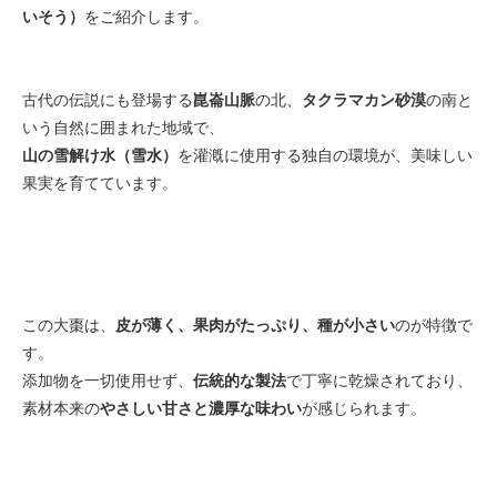
いそう）
をご紹介します。
古代の伝説にも登場する
崑崙山脈
の北、
タクラマカン砂漠
の南と
いう自然に囲まれた地域で、
山の雪解け水（雪水）
を灌漑に使用する独自の環境が、美味しい
果実を育てています。
この大棗は、
皮が薄く、果肉がたっぷり、種が小さい
のが特徴で
す。
添加物を一切使用せず、
伝統的な製法
で丁寧に乾燥されており、
素材本来の
やさしい甘さと濃厚な味わい
が感じられます。