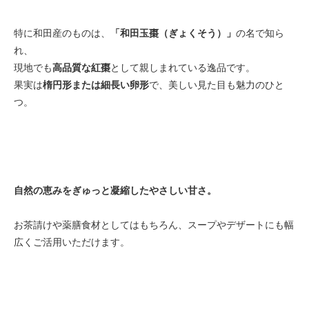
特に和田産のものは、
「和田玉棗（ぎょくそう）」
の名で知ら
れ、
現地でも
高品質な紅棗
として親しまれている逸品です。
果実は
楕円形または細長い卵形
で、美しい見た目も魅力のひと
つ。
自然の恵みをぎゅっと凝縮したやさしい甘さ。
お茶請けや薬膳食材としてはもちろん、スープやデザートにも幅
広くご活用いただけます。