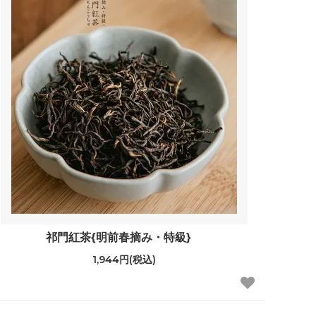
祁門紅茶{明前春摘み・特級}
1,944円(税込)