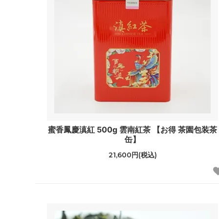
蜜香鳳慶滇紅 500g 雲南紅茶 【お得 茶園包装茶
缶】
21,600円(税込)