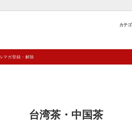
カテ
物産
 YUGAZENSHOKU & 直営店
ギフト好適品&台湾雑貨
薬膳ブレンド茶材料
薬膳食材のグレード見分け方と
年8月営業日
る効能効果の違いを徹底分析
煲湯
0円
薬膳スムージーシリーズ
1000円～2000円
ルマガ登録・解除
健康の徹底解析～陰陽五行から季
台湾阿里山マウンテン ゲイシ
量限定
妊活応援商品
卓まで
クシリーズ
{熱湯1分} 薬膳デザートスープ
ENSHOKU TAIWAN
台湾プレミアム珈琲 阿里山マ
クシリーズ｜自然の恵みを、まる
乾燥龍眼のおすすめレシピ＆リ
ai
CTION
究極薬膳菓子シリーズ
クッと。
効果レビュー｜癒雅膳食
ドライフルーツ
YUGA PRO (業務用)
について徹底解析｜スーパーフー
台湾伝統の涼感スイーツ「仙草
台湾茶・中国茶
ルベリー”の魅力と効果
─ 健康と美味しさを両立するデ
ついて
(ザオ)