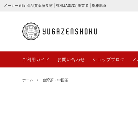
メーカー直販 高品質薬膳食材 | 有機JAS認定事業者 | 癒雅膳食
癒の茶 {薬膳ブレンド茶} シリーズ
全商品一覧
癒雅膳食公式ストアQ&A
高品質
新商品
癒雅膳食
2026
美麗花茶
業務用対応商品
糖水＆
～100
ご利用ガイド
お問い合わせ
ショップブログ
メ
「癒雅膳食 YUGAZENSHOKU」とは？
薬膳と
3000円～
期間/数
名前に込めた想いとブランドの秘密
節の食
お取り寄せギフト
サクサ
ホーム
台湾茶・中国茶
哈台
YUGAZ
【薬膳×ダイエット】痩せたいあなたに
サクサ
高品質薬膳材料
哈台 hat
COLLE
贈る、体の内側から整える漢方食材の力
ごとサ
とは？
台湾茶・中国茶
無添加
【薬膳×ダイエット】痩せたいあなたに
桑の実
YUGAパティシエ
YUGA+
贈る、体の内側から整える漢方食材の力
ド“マ
とは？
オーガニック枸杞[極上大粒]
うまっ棗