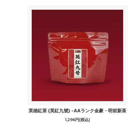
英徳紅茶 {英紅九號} -AAランク金豪・明前新茶
1,296円(税込)