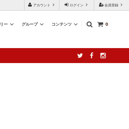
アカウント
ログイン
会員登録
ゴリー
グループ
コンテンツ
0
産地によ
台湾阿里山珈琲
簡単調理キット
阿膠について徹底分析
YUGAZENSHOKU TAIWAN
2000円～3000円
ャ種の誘惑
COLLECTION 台湾を贈る
幻の果実、ここに極まる。[台湾無添加
猛暑応援！夏の感謝フェア
ドライ愛文マンゴー]
 シリーズ
なつめチップス -脆棗圈-
ウンテン
なつめチップス
ラックス
最高級薔薇王（八重五分咲き薔薇）｜夏
うまっ茸
の養生にも、美と癒しを届ける薬膳ロー
ズ
タイムセール 特価商品
ゼリー」
《会員ランク制度導入のお知らせ》
ザートに