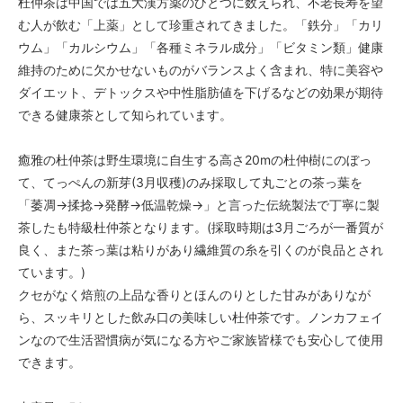
杜仲茶は中国では五大漢方薬のひとつに数えられ、不老長寿を望
む人が飲む「上薬」として珍重されてきました。「鉄分」「カリ
ウム」「カルシウム」「各種ミネラル成分」「ビタミン類」健康
維持のために欠かせないものがバランスよく含まれ、特に美容や
ダイエット、デトックスや中性脂肪値を下げるなどの効果が期待
できる健康茶として知られています。
癒雅の杜仲茶は野生環境に自生する高さ20mの杜仲樹にのぼっ
て、てっぺんの新芽(3月収穫)のみ採取して丸ごとの茶っ葉を
「萎凋→揉捻→発酵→低温乾燥→」と言った伝統製法で丁寧に製
茶したも特級杜仲茶となります。(採取時期は3月ごろが一番質が
良く、また茶っ葉は粘りがあり繊維質の糸を引くのが良品とされ
ています。)
クセがなく焙煎の上品な香りとほんのりとした甘みがありなが
ら、スッキリとした飲み口の美味しい杜仲茶です。ノンカフェイ
ンなので生活習慣病が気になる方やご家族皆様でも安心して使用
できます。