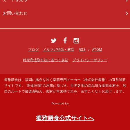
お問い合わせ
ブログ
メルマガ登録・解除
RSS
/
ATOM
特定商法取引法に基づく表記
プライバシーポリシー
癒雅膳食は、福岡に拠点を置く薬膳専門メーカー〈株式会社癒雅〉の直営通販
サイトです。 “医食同源”の思想に基づき、世界各地の高品質な薬膳食材を、独
自のルートで厳選直輸入。素材が本来持つ力を、余すことなくお届けします。
Powered by
癒雅膳食公式サイトへ