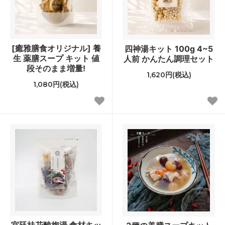
[癒雅膳食オリジナル] 養
四神湯キット 100g 4~5
生 薬膳スープ キット 値
人前 かんたん調理セット
段そのまま増量!
1,620円(税込)
1,080円(税込)
宮廷桂花酸梅湯 食材キッ