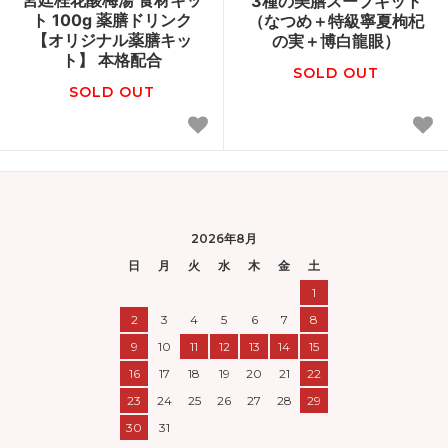
3種の美膳スープキット
ト 100g 薬膳ドリンク
（なつめ＋特級寧夏枸杞
【オリジナル薬膳キッ
の実＋博白龍眼）
ト】 本格配合
SOLD OUT
SOLD OUT
2026年8月
日
月
火
水
木
金
土
1
2
3
4
5
6
7
8
9
10
11
12
13
14
15
16
17
18
19
20
21
22
23
24
25
26
27
28
29
30
31