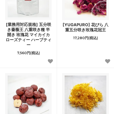
[業務用対応規格] 五分咲
[YUGAPURO] 花びら 八
き薔薇王 八重咲き種 半
重五分咲き玫瑰花冠王
開き 玫瑰花 マイカイカ
17,280円(税込)
ローズティー ハーブティ
ー
7,560円(税込)