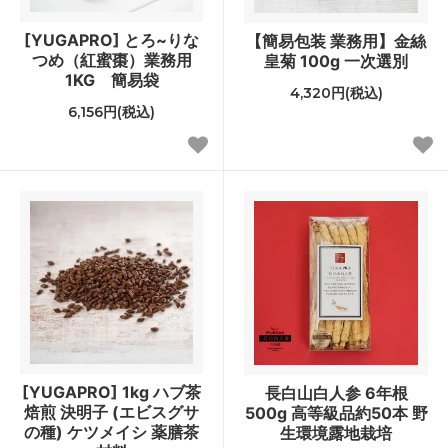
[YUGAPRO] とろ~りな
【簡易包装 業務用】金絲
つめ（紅蜜棗）業務用
皇菊 100g 一次選別
1KG 簡易袋
4,320円(税込)
6,156円(税込)
[YUGAPRO] 1kg ハブ茶
長白山白人参 6年根
焙煎 決明子 (エビスグサ
500g 高等級品約50本 野
の種) ケツメイシ 薬膳茶
生環境露地栽培