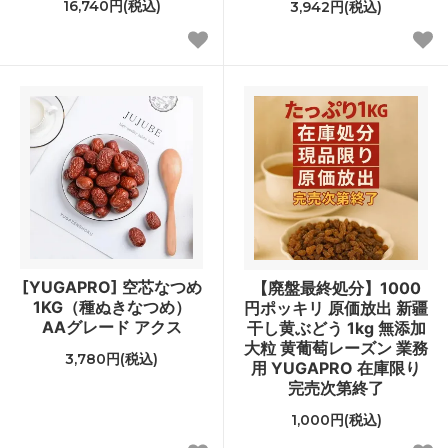
16,740円(税込)
3,942円(税込)
[YUGAPRO] 空芯なつめ
【廃盤最終処分】1000
1KG（種ぬきなつめ）
円ポッキリ 原価放出 新疆
AAグレード アクス
干し黄ぶどう 1kg 無添加
大粒 黄葡萄レーズン 業務
3,780円(税込)
用 YUGAPRO 在庫限り
完売次第終了
1,000円(税込)