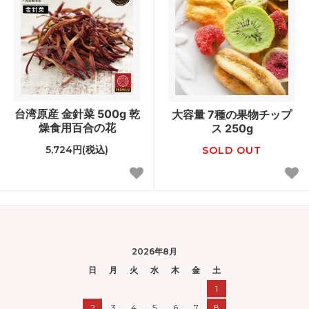
台湾原産 金針菜 500g 乾
大容量 7種の果物チップ
燥食用百合の花
ス 250g
5,724円(税込)
SOLD OUT
2026年8月
日
月
火
水
木
金
土
1
2
3
4
5
6
7
8