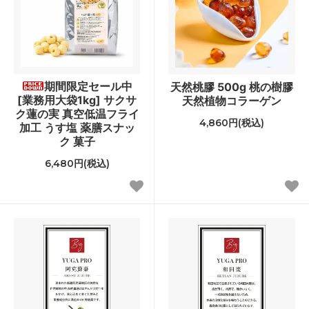
期間限定セール中
天然桃膠 500g 桃の樹膠
[業務用大袋1kg] サクサ
天然植物コラーゲン
ク蓮の実 真空低温フライ
4,860円(税込)
加工 うす塩 薬膳スナッ
ク 菓子
6,480円(税込)