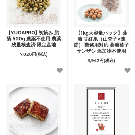
[YUGAPRO] 初摘み 胎
【1kg大容量パック】薬
菊 500g 農薬不使用 農薬
膳 甘紅果（山査子×陳
残量検査済 限定産地
皮） 業務用対応 薬膳菓子
サンザシ 添加物不使用
7,020円(税込)
3,942円(税込)