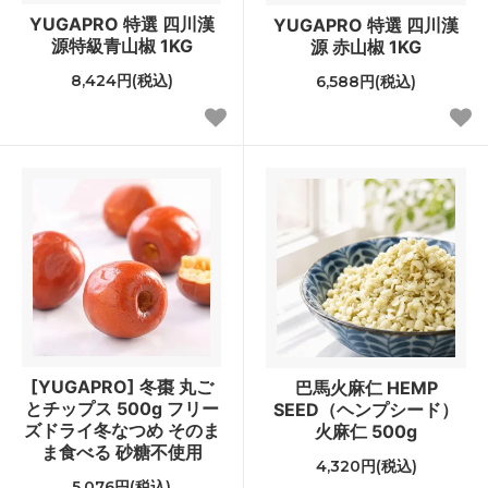
YUGAPRO 特選 四川漢
YUGAPRO 特選 四川漢
源特級青山椒 1KG
源 赤山椒 1KG
8,424円(税込)
6,588円(税込)
[YUGAPRO] 冬棗 丸ご
巴馬火麻仁 HEMP
とチップス 500g フリー
SEED（ヘンプシード）
ズドライ冬なつめ そのま
火麻仁 500g
ま食べる 砂糖不使用
4,320円(税込)
5,076円(税込)