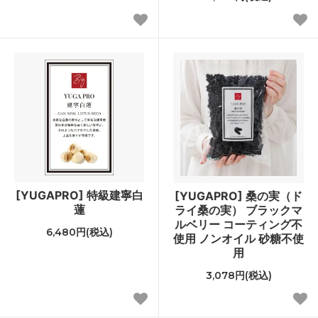
[YUGAPRO] 特級建寧白
[YUGAPRO] 桑の実（ド
蓮
ライ桑の実） ブラックマ
ルベリー コーティング不
6,480円(税込)
使用 ノンオイル 砂糖不使
用
3,078円(税込)