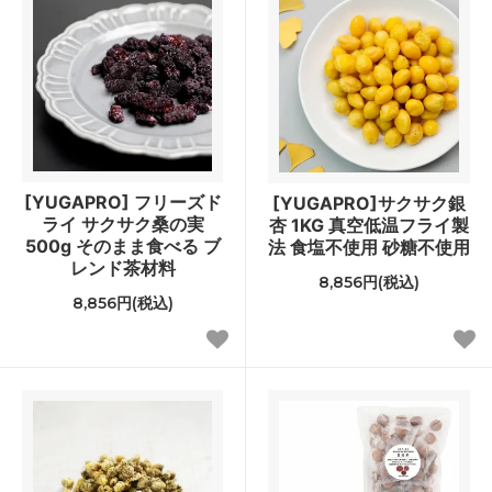
[YUGAPRO] フリーズド
[YUGAPRO]サクサク銀
ライ サクサク桑の実
杏 1KG 真空低温フライ製
500g そのまま食べる ブ
法 食塩不使用 砂糖不使用
レンド茶材料
8,856円(税込)
8,856円(税込)