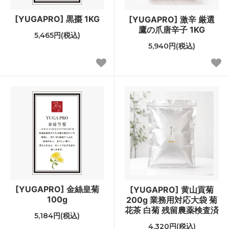
[YUGAPRO] 黒棗 1KG
[YUGAPRO] 激辛 厳選
鷹の爪唐辛子 1KG
5,465円(税込)
5,940円(税込)
[YUGAPRO] 金絲皇菊
[YUGAPRO] 黄山貢菊
100g
200g 業務用対応大袋 菊
花茶 白菊 残留農薬検査済
5,184円(税込)
4,320円(税込)