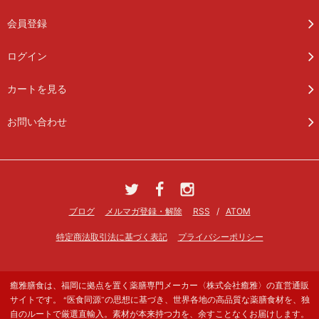
会員登録
ログイン
カートを見る
お問い合わせ
ブログ
メルマガ登録・解除
RSS
/
ATOM
特定商法取引法に基づく表記
プライバシーポリシー
癒雅膳食は、福岡に拠点を置く薬膳専門メーカー〈株式会社癒雅〉の直営通販
サイトです。 “医食同源”の思想に基づき、世界各地の高品質な薬膳食材を、独
自のルートで厳選直輸入。素材が本来持つ力を、余すことなくお届けします。