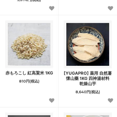
赤もろこし 紅高粱米 1KG
[YUGAPRO] 薬用 自然薯
懷山藥 1KG 四神湯材料
810円(税込)
乾燥山芋
8,640円(税込)