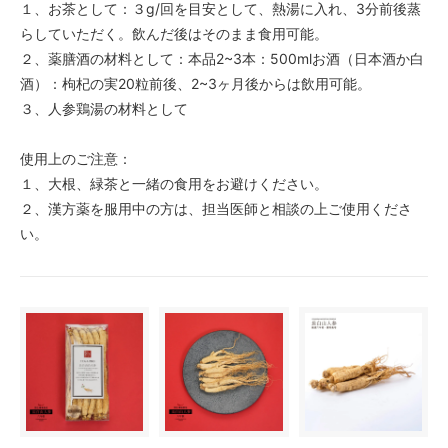
１、お茶として：３g/回を目安として、熱湯に入れ、3分前後蒸
らしていただく。飲んだ後はそのまま食用可能。
２、薬膳酒の材料として：本品2~3本：500mlお酒（日本酒か白
酒）：枸杞の実20粒前後、2~3ヶ月後からは飲用可能。
３、人参鶏湯の材料として
使用上のご注意：
１、大根、緑茶と一緒の食用をお避けください。
２、漢方薬を服用中の方は、担当医師と相談の上ご使用くださ
い。