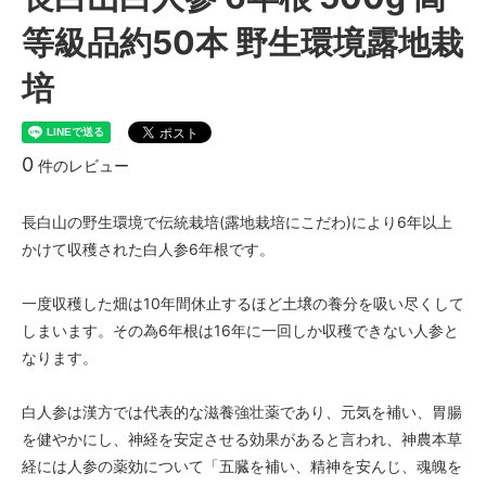
等級品約50本 野生環境露地栽
培
0
件のレビュー
長白山の野生環境で伝統栽培(露地栽培にこだわ)により6年以上
かけて収穫された白人参6年根です。
一度収穫した畑は10年間休止するほど土壌の養分を吸い尽くして
しまいます。その為6年根は16年に一回しか収穫できない人参と
なります。
白人参は漢方では代表的な滋養強壮薬であり、元気を補い、胃腸
を健やかにし、神経を安定させる効果があると言われ、神農本草
経には人参の薬効について「五臓を補い、精神を安んじ、魂魄を