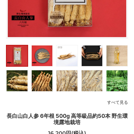
すべて見る
長白山白人参 6年根 500g 高等級品約50本 野生環
境露地栽培
16,200円(税込)