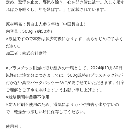
定め、驚悸を止め、邪気を除き、心を開き智に益す。久しく服す
れば身を軽くし、年を延ばす。」と記載されています。
原材料名：長白山人参６年物（中国長白山）
内容量：500g（約50本）
※原型ですので本数は多少前後になります。あらかじめご了承く
ださい。
加工者：株式会社癒雅
※プラスチック削減の取り組みの一環として、2024年10月30日
以降のご注文分につきましては、500g規格のプラスチック箱が
付かない真空パックパッケージに変更させていただきます。何卒
ご理解とご了承を賜りますようお願い申し上げます。
※栽培期間中農薬不使用
※防カビ剤不使用のため、湿気によりカビや虫害が出やすいの
で、乾燥かつ涼しい所に保存してください。
使用例：