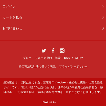
ログイン
カートを見る
お問い合わせ
ブログ
メルマガ登録・解除
RSS
/
ATOM
特定商法取引法に基づく表記
プライバシーポリシー
癒雅膳食は、福岡に拠点を置く薬膳専門メーカー〈株式会社癒雅〉の直営通販
サイトです。 “医食同源”の思想に基づき、世界各地の高品質な薬膳食材を、独
自のルートで厳選直輸入。素材が本来持つ力を、余すことなくお届けします。
Powered by