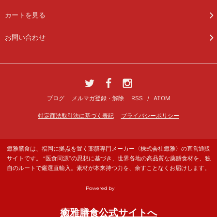
カートを見る
お問い合わせ
ブログ
メルマガ登録・解除
RSS
/
ATOM
特定商法取引法に基づく表記
プライバシーポリシー
癒雅膳食は、福岡に拠点を置く薬膳専門メーカー〈株式会社癒雅〉の直営通販
サイトです。 “医食同源”の思想に基づき、世界各地の高品質な薬膳食材を、独
自のルートで厳選直輸入。素材が本来持つ力を、余すことなくお届けします。
Powered by
癒雅膳食公式サイトへ