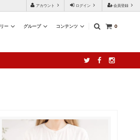
アカウント
ログイン
会員登録
ゴリー
グループ
コンテンツ
0
産地によ
台湾阿里山珈琲
簡単調理キット
阿膠について徹底分析
YUGAZENSHOKU TAIWAN
2000円～3000円
ャ種の誘惑
COLLECTION 台湾を贈る
幻の果実、ここに極まる。[台湾無添加
猛暑応援！夏の感謝フェア
ドライ愛文マンゴー]
 シリーズ
なつめチップス -脆棗圈-
ウンテン
なつめチップス
ラックス
最高級薔薇王（八重五分咲き薔薇）｜夏
うまっ茸
の養生にも、美と癒しを届ける薬膳ロー
ズ
タイムセール 特価商品
ゼリー」
《会員ランク制度導入のお知らせ》
ザートに