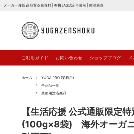
メーカー直販 高品質薬膳食材 | 有機JAS認定事業者 | 癒雅膳食
癒の茶 {薬膳ブレンド茶} シリーズ
全商品一覧
癒雅膳食公式ストアQ&A
高品質
新商品
癒雅膳食
2026
美麗花茶
業務用対応商品
糖水＆
～100
ご利用ガイド
お問い合わせ
ショップブログ
メ
「癒雅膳食 YUGAZENSHOKU」とは？
薬膳と
3000円～
期間/数
名前に込めた想いとブランドの秘密
節の食
お取り寄せギフト
サクサ
ホーム
YUGA PRO (業務用)
哈台
YUGAZ
【薬膳×ダイエット】痩せたいあなたに
サクサ
全商品一覧
高品質薬膳材料
哈台 hat
COLLE
贈る、体の内側から整える漢方食材の力
ごとサ
業務用対応商品
とは？
台湾茶・中国茶
無添加
【薬膳×ダイエット】痩せたいあなたに
桑の実
【生活応援 公式通販限定特
YUGAパティシエ
YUGA+
贈る、体の内側から整える漢方食材の力
ド“マ
とは？
(100g×8袋) 海外オーガ
オーガニック枸杞[極上大粒]
うまっ棗