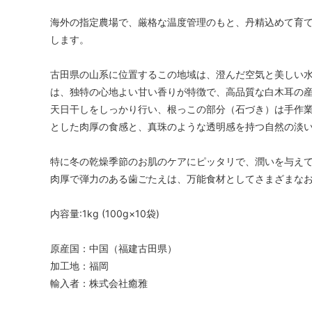
海外の指定農場で、厳格な温度管理のもと、丹精込めて育
します。
古田県の山系に位置するこの地域は、澄んだ空気と美しい
は、独特の心地よい甘い香りが特徴で、高品質な白木耳の
天日干しをしっかり行い、根っこの部分（石づき）は手作
とした肉厚の食感と、真珠のような透明感を持つ自然の淡
特に冬の乾燥季節のお肌のケアにピッタリで、潤いを与え
肉厚で弾力のある歯ごたえは、万能食材としてさまざまな
内容量:1kg (100g×10袋)
原産国：中国（福建古田県）
加工地：福岡
輸入者：株式会社癒雅