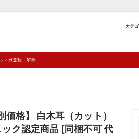
カテ
物産
 YUGAZENSHOKU & 直営店
ギフト好適品&台湾雑貨
薬膳ブレンド茶材料
薬膳食材のグレード見分け方と
年8月営業日
る効能効果の違いを徹底分析
煲湯
0円
薬膳スムージーシリーズ
1000円～2000円
ルマガ登録・解除
健康の徹底解析～陰陽五行から季
台湾阿里山マウンテン ゲイシ
量限定
妊活応援商品
卓まで
クシリーズ
{熱湯1分} 薬膳デザートスープ
ENSHOKU TAIWAN
台湾プレミアム珈琲 阿里山マ
クシリーズ｜自然の恵みを、まる
乾燥龍眼のおすすめレシピ＆リ
ai
CTION
究極薬膳菓子シリーズ
クッと。
効果レビュー｜癒雅膳食
ドライフルーツ
YUGA PRO (業務用)
について徹底解析｜スーパーフー
台湾伝統の涼感スイーツ「仙草
別価格】 白木耳（カット）
ルベリー”の魅力と効果
─ 健康と美味しさを両立するデ
ついて
ニック認定商品 [同梱不可 代
(ザオ)