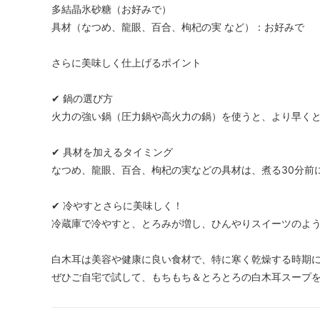
多結晶氷砂糖（お好みで）
具材（なつめ、龍眼、百合、枸杞の実 など）：お好みで
さらに美味しく仕上げるポイント
✔ 鍋の選び方
火力の強い鍋（圧力鍋や高火力の鍋）を使うと、より早く
✔ 具材を加えるタイミング
なつめ、龍眼、百合、枸杞の実などの具材は、煮る30分前
✔ 冷やすとさらに美味しく！
冷蔵庫で冷やすと、とろみが増し、ひんやりスイーツのよ
白木耳は美容や健康に良い食材で、特に寒く乾燥する時期
ぜひご自宅で試して、もちもち＆とろとろの白木耳スープ