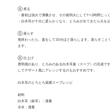
④ 煮る
・最初は強火で沸騰させ、その後弱火にして1〜2時間じっ
・白木耳が十分に柔らかくなり、とろみが出てきたら火を
⑤ 蒸らす
煮終わったら、蓋をして30分ほど蒸らします。蒸らすこと
ます。
⑥ 仕上げ
透明感があり、とろみのある白木耳羹（スープ）の完成で
してデザート風にアレンジするのもおすすめです。
白木耳のとろとろ薬膳スープレシピ
材料
白木耳（銀耳）：適量
冷水：適量