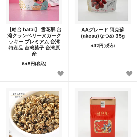
【哈台 hatai】 雪花酥 台
AAグレード 阿克蘇
湾クランベリーヌガーク
(akesu)なつめ 35g
ッキー プレミアム 台湾
432円(税込)
特産品 台湾菓子 台湾原
産
648円(税込)