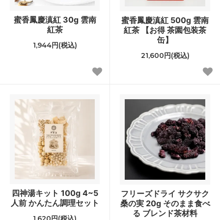
蜜香鳳慶滇紅 30g 雲南
蜜香鳳慶滇紅 500g 雲南
紅茶
紅茶 【お得 茶園包装茶
缶】
1,944円(税込)
21,600円(税込)
四神湯キット 100g 4~5
フリーズドライ サクサク
人前 かんたん調理セット
桑の実 20g そのまま食べ
る ブレンド茶材料
1,620円(税込)