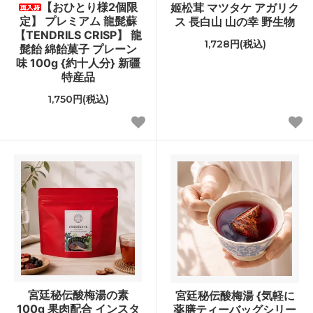
【おひとり様2個限
姬松茸 マツタケ アガリク
定】 プレミアム 龍髭蘇
ス 長白山 山の幸 野生物
【TENDRILS CRISP】 龍
1,728円(税込)
髭飴 綿飴菓子 プレーン
味 100g {約十人分} 新疆
特産品
1,750円(税込)
宮廷秘伝酸梅湯の素
宮廷秘伝酸梅湯 {気軽に
100g 果肉配合 インスタ
薬膳ティーバッグシリー