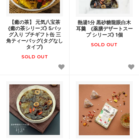
【癒の茶】 元気八宝茶
熱湯1分 黒砂糖龍眼白木
{癒の茶シリーズ} 5バッ
耳羹 {薬膳デザートスー
グ入り プチギフト缶 三
プ シリーズ} 1個
角ティーバッグ(タグなし
SOLD OUT
タイプ)
SOLD OUT