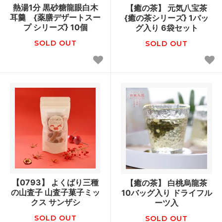
熱湯1分 黒砂糖龍眼白木
【癒の茶】 元気八宝茶
耳羹 {薬膳デザートスー
{癒の茶シリーズ} 1バッ
プ シリーズ} 10個
グ入り 6袋セット
SOLD OUT
SOLD OUT
【0793】 よくばり三種
【癒の茶】 白桃烏龍茶
の山査子 山査子菓子ミッ
10バッグ入り ドライフル
クス サンザシ
ーツ入
SOLD OUT
SOLD OUT