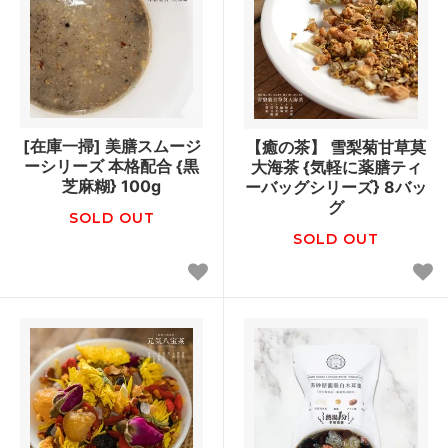
[在庫一掃] 美膳スムージ
【癒の茶】 雪梨菊甘草莫
ーシリーズ 本格配合 {黒
大海茶 {気軽に薬膳ティ
芝麻糊} 100g
ーバッグシリーズ} 8バッ
グ
SOLD OUT
SOLD OUT