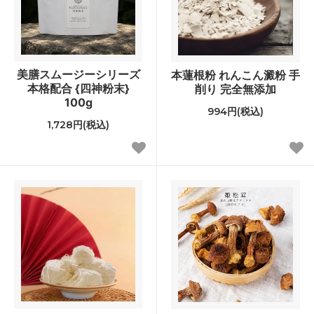
美膳スムージーシリーズ
本蓮根粉 れんこん澱粉 手
本格配合 {四神粉末}
削り 完全無添加
100g
994円(税込)
1,728円(税込)