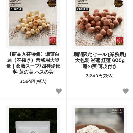
【商品入替特価】湘蓮白
期間限定セール [業務用]
蓮（芯抜き）業務用大容
大包装 湘蓮 紅蓮 600g
量｜薬膳スープ/四神湯原
蓮の実 薄皮付き
料 蓮の実 ハスの実
3,240円(税込)
3,564円(税込)