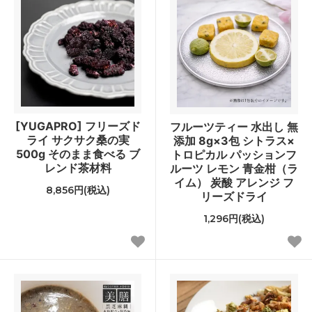
[YUGAPRO] フリーズド
フルーツティー 水出し 無
ライ サクサク桑の実
添加 8g×3包 シトラス×
500g そのまま食べる ブ
トロピカル パッションフ
レンド茶材料
ルーツ レモン 青金柑（ラ
イム） 炭酸 アレンジ フ
8,856円(税込)
リーズドライ
1,296円(税込)