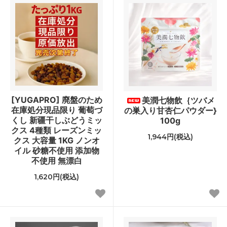
[YUGAPRO] 廃盤のため
美潤七物飲｛ツバメ
在庫処分現品限り 葡萄づ
の巣入り甘杏仁パウダー}
くし 新疆干しぶどうミッ
100g
クス 4種類 レーズンミッ
1,944円(税込)
クス 大容量 1KG ノンオ
イル 砂糖不使用 添加物
不使用 無漂白
1,620円(税込)