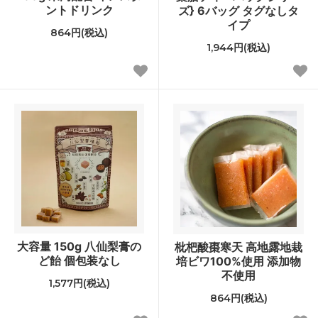
ントドリンク
ズ} 6バッグ タグなしタ
イプ
864円(税込)
1,944円(税込)
大容量 150g 八仙梨膏の
枇杷酸棗寒天 高地露地栽
ど飴 個包装なし
培ビワ100%使用 添加物
不使用
1,577円(税込)
864円(税込)