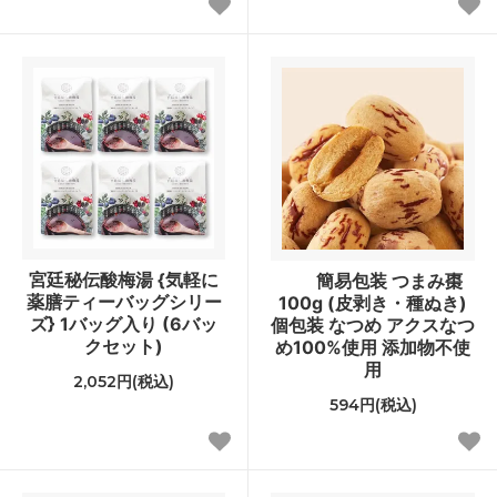
宮廷秘伝酸梅湯 {気軽に
簡易包装 つまみ棗
薬膳ティーバッグシリー
100g (皮剥き・種ぬき)
ズ} 1バッグ入り (6バッ
個包装 なつめ アクスなつ
クセット)
め100%使用 添加物不使
用
2,052円(税込)
594円(税込)