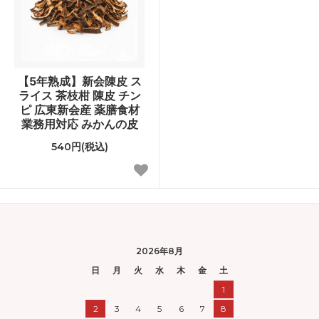
【5年熟成】新会陳皮 ス
ライス 茶枝柑 陳皮 チン
ピ 広東新会産 薬膳食材
業務用対応 みかんの皮
540円(税込)
2026年8月
日
月
火
水
木
金
土
1
2
3
4
5
6
7
8