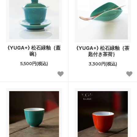
{YUGA+} 松石緑釉｛蓋
{YUGA+} 松石緑釉｛茶
碗｝
匙付き茶荷｝
5,500円(税込)
3,300円(税込)