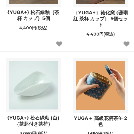
{YUGA+} 松石緑釉｛茶
｛YUGA+｝徳化窯 {珊瑚
杯 カップ｝5個
紅 茶杯 カップ｝ 5個セッ
ト
4,400円(税込)
4,400円(税込)
{YUGA+} 松石緑釉 (白)
YUGA＋ 高級花柄茶缶 2
｛茶匙付き茶荷｝
色
3,080円(税込)
1,650円(税込)