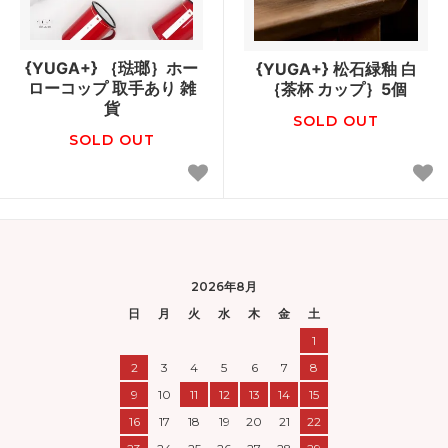
{YUGA+} ｛琺瑯｝ホー
{YUGA+} 松石緑釉 白
ローコップ 取手あり 雑
｛茶杯 カップ｝5個
貨
SOLD OUT
SOLD OUT
2026年8月
日
月
火
水
木
金
土
1
2
3
4
5
6
7
8
9
10
11
12
13
14
15
16
17
18
19
20
21
22