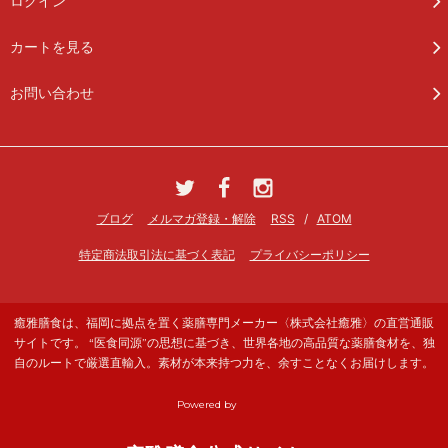
ログイン
カートを見る
お問い合わせ
ブログ
メルマガ登録・解除
RSS
/
ATOM
特定商法取引法に基づく表記
プライバシーポリシー
癒雅膳食は、福岡に拠点を置く薬膳専門メーカー〈株式会社癒雅〉の直営通販
サイトです。 “医食同源”の思想に基づき、世界各地の高品質な薬膳食材を、独
自のルートで厳選直輸入。素材が本来持つ力を、余すことなくお届けします。
Powered by