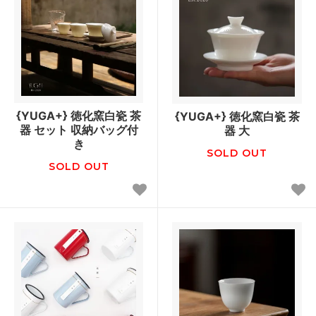
{YUGA+} 徳化窯白瓷 茶
{YUGA+} 徳化窯白瓷 茶
器 セット 収納バッグ付
器 大
き
SOLD OUT
SOLD OUT