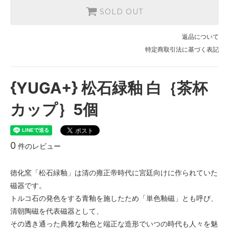
SOLD OUT
返品について
特定商取引法に基づく表記
{YUGA+} 松石緑釉 白｛茶杯
カップ｝5個
0
件のレビュー
徳化窯「松石緑釉」は清の雍正帝時代に宮廷向けに作られていた
磁器です。
トルコ石の発色をする青釉を施したため「単色釉磁」とも呼び、
清朝陶磁を代表磁器として、
その透き通った典雅な釉色と端正な造形でいつの時代も人々を魅