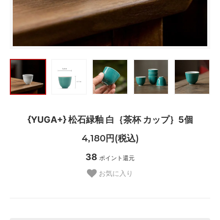
{YUGA+} 松石緑釉 白｛茶杯 カップ｝5個
4,180円(税込)
38
ポイント還元
お気に入り