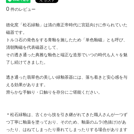
0
件のレビュー
徳化窯「松石緑釉」は清の雍正帝時代に宮廷向けに作られていた
磁器です。
トルコ石の発色をする青釉を施したため「単色釉磁」とも呼び、
清朝陶磁を代表磁器として、
その透き通った典雅な釉色と端正な造形でいつの時代も人々を魅
了し続けてきました。
透き通った翡翠色の美しい緑釉茶器には、落ち着きと安心感を与
える効果があります。
滑らかな手触り・口触りを存分にご堪能ください。
＊松石緑釉は、古くから技を引き継がれてきた職人さんが一つず
つ丁寧に釉薬を塗っており、そのため、釉薬のムラ(色抜け)があ
ったり、はねてしまったり垂れてしまったりする場合があります