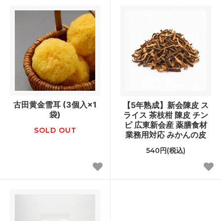
古田黄金雪耳 (3個入×1
【5年熟成】新会陳皮 ス
袋)
ライス 茶枝柑 陳皮 チン
ピ 広東新会産 薬膳食材
SOLD OUT
業務用対応 みかんの皮
540円(税込)