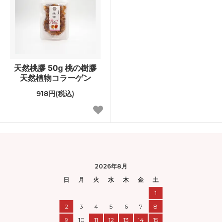
天然桃膠 50g 桃の樹膠
天然植物コラーゲン
918円(税込)
2026年8月
日
月
火
水
木
金
土
1
2
3
4
5
6
7
8
9
10
11
12
13
14
15