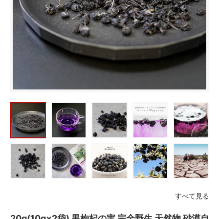
すべて見る
20g(10g×2袋) 黒枸杞の実 完全野生 天然物 砂漠自