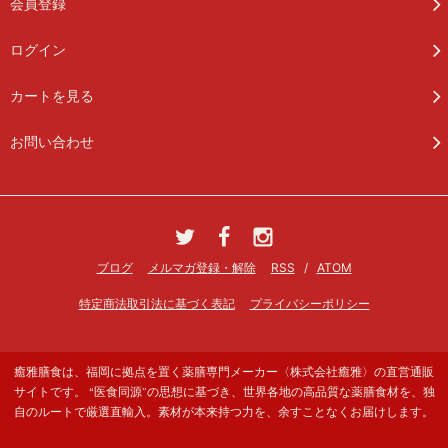
会員登録
ログイン
カートを見る
お問い合わせ
ブログ
メルマガ登録・解除
RSS
/
ATOM
特定商法取引法に基づく表記
プライバシーポリシー
癒雅膳食は、福岡に拠点を置く薬膳専門メーカー〈株式会社癒雅〉の直営通販
サイトです。 “医食同源”の思想に基づき、世界各地の高品質な薬膳食材を、独
自のルートで厳選直輸入。素材が本来持つ力を、余すことなくお届けします。