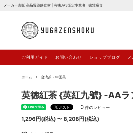
メーカー直販 高品質薬膳食材 | 有機JAS認定事業者 | 癒雅膳食
癒の茶 {薬膳ブレンド茶} シリーズ
全商品一覧
癒雅膳食公式ストアQ&A
高品質
新商品
癒雅膳食
2026
美麗花茶
業務用対応商品
糖水＆
～100
ご利用ガイド
お問い合わせ
ショップブログ
メ
「癒雅膳食 YUGAZENSHOKU」とは？
薬膳と
3000円～
期間/数
名前に込めた想いとブランドの秘密
節の食
お取り寄せギフト
サクサ
ホーム
台湾茶・中国茶
哈台
YUGAZ
【薬膳×ダイエット】痩せたいあなたに
サクサ
高品質薬膳材料
哈台 hat
COLLE
贈る、体の内側から整える漢方食材の力
ごとサ
英徳紅茶 {英紅九號} -A
とは？
台湾茶・中国茶
無添加
【薬膳×ダイエット】痩せたいあなたに
桑の実
0
件のレビュー
YUGAパティシエ
YUGA+
贈る、体の内側から整える漢方食材の力
ド“マ
1,296円(税込) 〜 8,208円(税込)
とは？
オーガニック枸杞[極上大粒]
うまっ棗