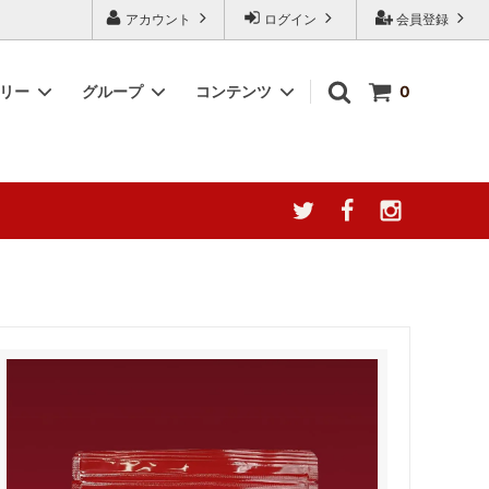
アカウント
ログイン
会員登録
ゴリー
グループ
コンテンツ
0
産地によ
台湾阿里山珈琲
簡単調理キット
阿膠について徹底分析
YUGAZENSHOKU TAIWAN
2000円～3000円
ャ種の誘惑
COLLECTION 台湾を贈る
幻の果実、ここに極まる。[台湾無添加
猛暑応援！夏の感謝フェア
ドライ愛文マンゴー]
 シリーズ
なつめチップス -脆棗圈-
ウンテン
なつめチップス
ラックス
最高級薔薇王（八重五分咲き薔薇）｜夏
うまっ茸
の養生にも、美と癒しを届ける薬膳ロー
ズ
タイムセール 特価商品
ゼリー」
《会員ランク制度導入のお知らせ》
ザートに