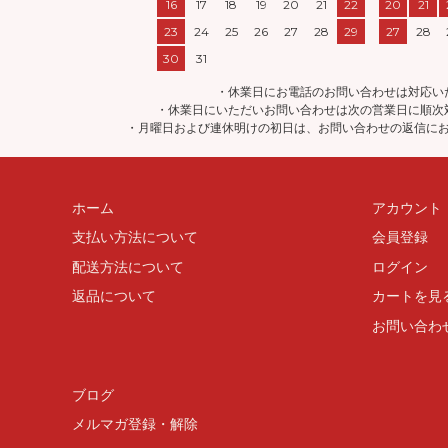
16
17
18
19
20
21
22
20
21
23
24
25
26
27
28
29
27
28
30
31
・休業日にお電話のお問い合わせは対応い
・休業日にいただいお問い合わせは次の営業日に順次
・月曜日および連休明けの初日は、お問い合わせの返信に
ホーム
アカウント
支払い方法について
会員登録
配送方法について
ログイン
返品について
カートを見
お問い合わ
ブログ
メルマガ登録・解除