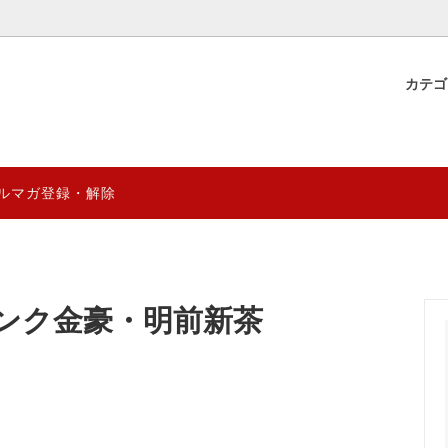
カテ
物産
 YUGAZENSHOKU & 直営店
ギフト好適品&台湾雑貨
薬膳ブレンド茶材料
薬膳食材のグレード見分け方と
年8月営業日
る効能効果の違いを徹底分析
煲湯
0円
薬膳スムージーシリーズ
1000円～2000円
ルマガ登録・解除
健康の徹底解析～陰陽五行から季
台湾阿里山マウンテン ゲイシ
量限定
妊活応援商品
卓まで
クシリーズ
{熱湯1分} 薬膳デザートスープ
ENSHOKU TAIWAN
台湾プレミアム珈琲 阿里山マ
クシリーズ｜自然の恵みを、まる
乾燥龍眼のおすすめレシピ＆リ
ai
CTION
究極薬膳菓子シリーズ
クッと。
効果レビュー｜癒雅膳食
Aランク金豪・明前新茶
ドライフルーツ
YUGA PRO (業務用)
について徹底解析｜スーパーフー
台湾伝統の涼感スイーツ「仙草
ルベリー”の魅力と効果
─ 健康と美味しさを両立するデ
ついて
(ザオ)