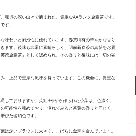
、秘境の深い山々で摘まれた、貴重なAAランク金豪茶です。
品です。
厚な味わいと耐泡性に優れています。春茶特有の華やかな香り
できます。後味も非常に素晴らしく、明前新春茶の真髄をお届
「英徳金豪茶」として認められ、その香りと後味には一切の妥
込み、上品で重厚な風味を持っています。この機会に、貴重な
通しておりますが、英紅9号から作られた茶葉は、色濃く、
ての可能性を秘めており、淹れてみると茶葉の香りと同じく、
を帯びた琥珀色です。
茶葉は深いブラウンに大きく、まばらに金毫を含んでいます。