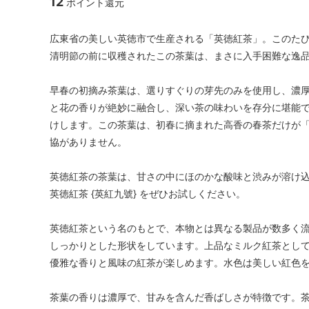
12
ポイント還元
広東省の美しい英徳市で生産される「英徳紅茶」。このたび
清明節の前に収穫されたこの茶葉は、まさに入手困難な逸
早春の初摘み茶葉は、選りすぐりの芽先のみを使用し、濃
と花の香りが絶妙に融合し、深い茶の味わいを存分に堪能
けします。この茶葉は、初春に摘まれた高香の春茶だけが
協がありません。
英徳紅茶の茶葉は、甘さの中にほのかな酸味と渋みが溶け
英徳紅茶 {英紅九號} をぜひお試しください。
英徳紅茶という名のもとで、本物とは異なる製品が数多く流
しっかりとした形状をしています。上品なミルク紅茶とし
優雅な香りと風味の紅茶が楽しめます。水色は美しい紅色
茶葉の香りは濃厚で、甘みを含んだ香ばしさが特徴です。