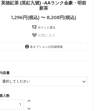
英徳紅茶 {英紅九號} -AAランク金豪・明前
新茶
1,296円(税込) 〜 8,208円(税込)
12
ポイント還元
お気に入り
各オプションの詳細情報
30g
1,296円(税込)
200g
8,208円(税込)
内容量
SOLD OUT
購入数