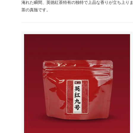
淹れた瞬間、英徳紅茶特有の独特で上品な香りが立ち上り
茶の真髄です。