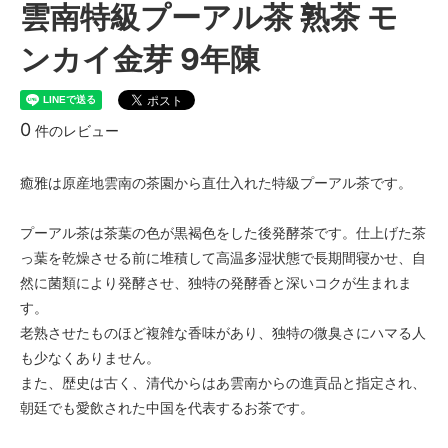
雲南特級プーアル茶 熟茶 モ
ンカイ金芽 9年陳
0
件のレビュー
癒雅は原産地雲南の茶園から直仕入れた特級プーアル茶です。
プーアル茶は茶葉の色が黒褐色をした後発酵茶です。仕上げた茶
っ葉を乾燥させる前に堆積して高温多湿状態で長期間寝かせ、自
然に菌類により発酵させ、独特の発酵香と深いコクが生まれま
す。
老熟させたものほど複雑な香味があり、独特の微臭さにハマる人
も少なくありません。
また、歴史は古く、清代からはあ雲南からの進貢品と指定され、
朝廷でも愛飲された中国を代表するお茶です。