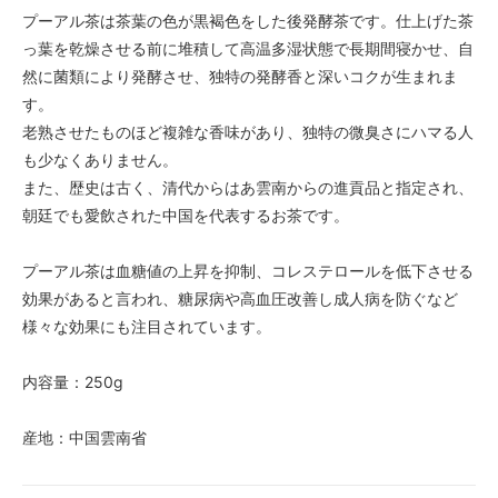
プーアル茶は茶葉の色が黒褐色をした後発酵茶です。仕上げた茶
っ葉を乾燥させる前に堆積して高温多湿状態で長期間寝かせ、自
然に菌類により発酵させ、独特の発酵香と深いコクが生まれま
す。
老熟させたものほど複雑な香味があり、独特の微臭さにハマる人
も少なくありません。
また、歴史は古く、清代からはあ雲南からの進貢品と指定され、
朝廷でも愛飲された中国を代表するお茶です。
プーアル茶は血糖値の上昇を抑制、コレステロールを低下させる
効果があると言われ、糖尿病や高血圧改善し成人病を防ぐなど
様々な効果にも注目されています。
内容量：250g
産地：中国雲南省