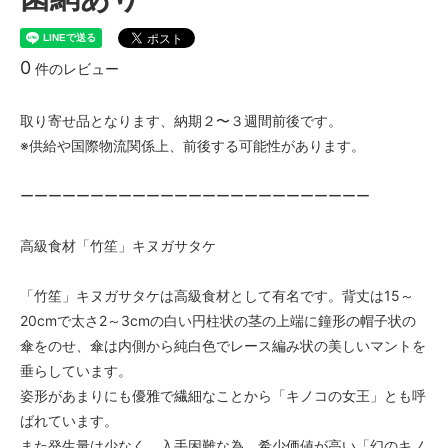
0
件のレビュー
取り寄せ品となります、納期２〜３週間前後です。
※供給や国際物流関係上、前後する可能性があります。
ーーーーーーーーーーーーーーーーーーーーーーーーー
高級食材「竹笙」キヌガサタケ
「竹笙」キヌガサタケは高級食材として有名です。背丈は15～
20cmで太さ2～3cmの白い円柱状の茎の上端に鐘形の帽子状の
傘をのせ、傘は内側から純白色でレース編み状の美しいマントを
垂らしています。
姿形があまりにも優雅で繊細なことから「キノコの女王」とも呼
ばれています。
また発生量は少なく、入手困難な為、希少価値が高い「幻のキノ