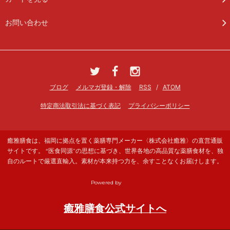
お問い合わせ
ブログ
メルマガ登録・解除
RSS
/
ATOM
特定商法取引法に基づく表記
プライバシーポリシー
癒雅膳食は、福岡に拠点を置く薬膳専門メーカー〈株式会社癒雅〉の直営通販
サイトです。 “医食同源”の思想に基づき、世界各地の高品質な薬膳食材を、独
自のルートで厳選直輸入。素材が本来持つ力を、余すことなくお届けします。
Powered by
癒雅膳食公式サイトへ