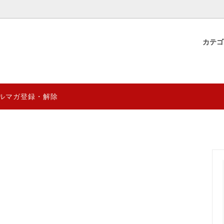
カテ
物産
 YUGAZENSHOKU & 直営店
ギフト好適品&台湾雑貨
薬膳ブレンド茶材料
薬膳食材のグレード見分け方と
年8月営業日
る効能効果の違いを徹底分析
煲湯
0円
薬膳スムージーシリーズ
1000円～2000円
ルマガ登録・解除
健康の徹底解析～陰陽五行から季
台湾阿里山マウンテン ゲイシ
量限定
妊活応援商品
卓まで
クシリーズ
{熱湯1分} 薬膳デザートスープ
ENSHOKU TAIWAN
台湾プレミアム珈琲 阿里山マ
クシリーズ｜自然の恵みを、まる
乾燥龍眼のおすすめレシピ＆リ
ai
CTION
究極薬膳菓子シリーズ
クッと。
効果レビュー｜癒雅膳食
ドライフルーツ
YUGA PRO (業務用)
について徹底解析｜スーパーフー
台湾伝統の涼感スイーツ「仙草
ルベリー”の魅力と効果
─ 健康と美味しさを両立するデ
ついて
(ザオ)