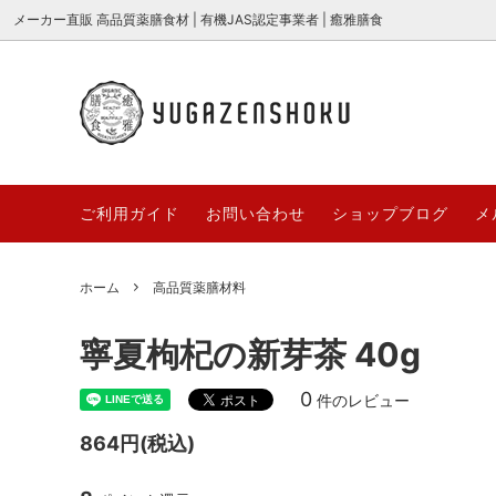
メーカー直販 高品質薬膳食材 | 有機JAS認定事業者 | 癒雅膳食
癒の茶 {薬膳ブレンド茶} シリーズ
全商品一覧
癒雅膳食公式ストアQ&A
高品質
新商品
癒雅膳食
2026
美麗花茶
業務用対応商品
糖水＆
～100
ご利用ガイド
お問い合わせ
ショップブログ
メ
「癒雅膳食 YUGAZENSHOKU」とは？
薬膳と
3000円～
期間/数
名前に込めた想いとブランドの秘密
節の食
お取り寄せギフト
サクサ
ホーム
高品質薬膳材料
哈台
YUGAZ
【薬膳×ダイエット】痩せたいあなたに
サクサ
高品質薬膳材料
哈台 hat
COLLE
贈る、体の内側から整える漢方食材の力
ごとサ
寧夏枸杞の新芽茶 40g
とは？
台湾茶・中国茶
無添加
【薬膳×ダイエット】痩せたいあなたに
桑の実
0
件のレビュー
YUGAパティシエ
YUGA+
贈る、体の内側から整える漢方食材の力
ド“マ
864円(税込)
とは？
オーガニック枸杞[極上大粒]
うまっ棗