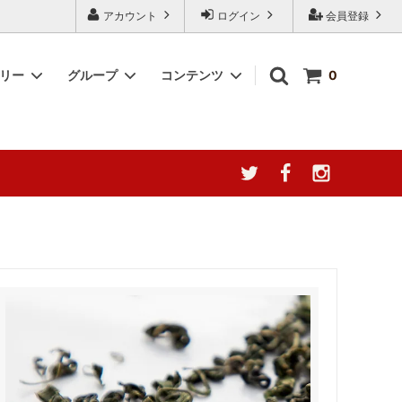
アカウント
ログイン
会員登録
ゴリー
グループ
コンテンツ
0
産地によ
台湾阿里山珈琲
簡単調理キット
阿膠について徹底分析
YUGAZENSHOKU TAIWAN
2000円～3000円
ャ種の誘惑
COLLECTION 台湾を贈る
幻の果実、ここに極まる。[台湾無添加
猛暑応援！夏の感謝フェア
ドライ愛文マンゴー]
 シリーズ
なつめチップス -脆棗圈-
ウンテン
なつめチップス
ラックス
最高級薔薇王（八重五分咲き薔薇）｜夏
うまっ茸
の養生にも、美と癒しを届ける薬膳ロー
ズ
タイムセール 特価商品
ゼリー」
《会員ランク制度導入のお知らせ》
ザートに