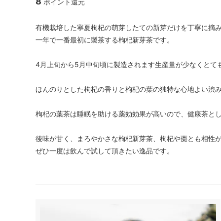
8
ポイント還元
有機栽培した寧夏枸杞の萌芽したての新芽だけを丁寧に摘
一年で一番最初に製茶する枸杞新芽茶です。
4月上旬から5月中旬頃に製造されます生産量が少なくとて
ほんのりとした枸杞の香りと枸杞の葉の独特な心地よい渋
枸杞の葉茶は睡眠を助ける薬効効果が高いので、健康茶と
後味が甘く、まろやかさな枸杞新芽茶、枸杞や棗とも相性
ぜひ一度は飲んで試して頂きたい逸品です。