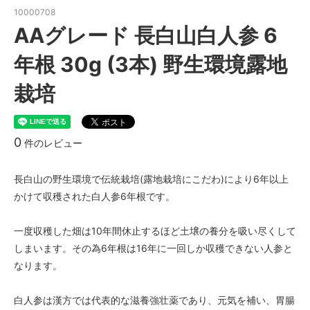
10000708
AAグレード 長白山白人参 6
年根 30g (3本) 野生環境露地
栽培
0
件のレビュー
長白山の野生環境で伝統栽培(露地栽培にこだわ)により6年以上
かけて収穫された白人参6年根です。
一度収穫した畑は10年間休止するほど土壌の養分を吸い尽くして
しまいます。その為6年根は16年に一回しか収穫できない人参と
なります。
白人参は漢方では代表的な滋養強壮薬であり、元気を補い、胃腸