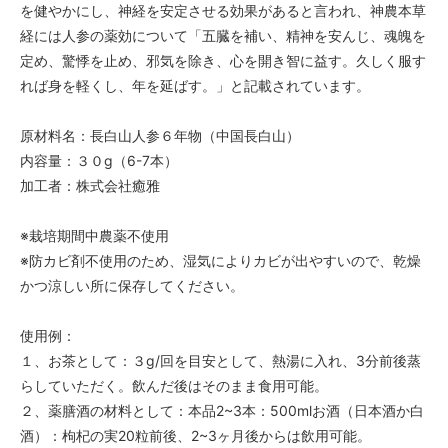
を健やかにし、神経を安定させる効果があると言われ、神農本草
経には人参の薬効について「五臓を補い、精神を安んじ、魂魄を
定め、驚悸を止め、邪気を除き、心を開き智に益す。久しく服す
れば身を軽くし、年を延ばす。」と記載されています。
原材料名：長白山人参６年物（中国長白山）
内容量：３０g（6-7本）
加工者：株式会社癒雅
※栽培期間中農薬不使用
※防カビ剤不使用のため、湿気によりカビが出やすいので、乾燥
かつ涼しい所に保存してください。
使用例：
１、お茶として：３g/回を目安として、熱湯に入れ、3分前後蒸
らしていただく。飲んだ後はそのまま食用可能。
２、薬膳酒の材料として：本品2~3本：500mlお酒（日本酒か白
酒）：枸杞の実20粒前後、2~3ヶ月後からは飲用可能。