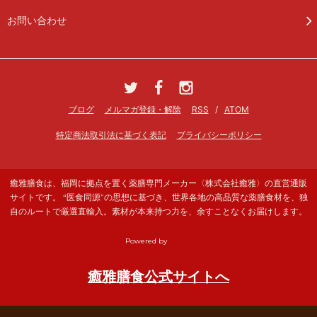
お問い合わせ
ブログ
メルマガ登録・解除
RSS
/
ATOM
特定商法取引法に基づく表記
プライバシーポリシー
癒雅膳食は、福岡に拠点を置く薬膳専門メーカー〈株式会社癒雅〉の直営通販
サイトです。 “医食同源”の思想に基づき、世界各地の高品質な薬膳食材を、独
自のルートで厳選直輸入。素材が本来持つ力を、余すことなくお届けします。
Powered by
癒雅膳食公式サイトへ