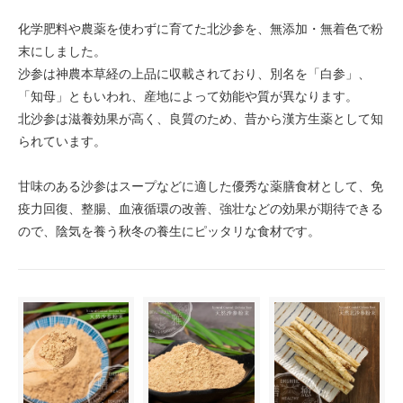
化学肥料や農薬を使わずに育てた北沙参を、無添加・無着色で粉
末にしました。
沙参は神農本草経の上品に収載されており、別名を「白参」、
「知母」ともいわれ、産地によって効能や質が異なります。
北沙参は滋養効果が高く、良質のため、昔から漢方生薬として知
られています。
甘味のある沙参はスープなどに適した優秀な薬膳食材として、免
疫力回復、整腸、血液循環の改善、強壮などの効果が期待できる
ので、陰気を養う秋冬の養生にピッタリな食材です。