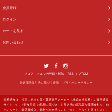
会員登録
ログイン
カートを見る
お問い合わせ
ブログ
メルマガ登録・解除
RSS
/
ATOM
特定商法取引法に基づく表記
プライバシーポリシー
癒雅膳食は、福岡に拠点を置く薬膳専門メーカー〈株式会社癒雅〉の直営通販
サイトです。 “医食同源”の思想に基づき、世界各地の高品質な薬膳食材を、独
自のルートで厳選直輸入。素材が本来持つ力を、余すことなくお届けします。