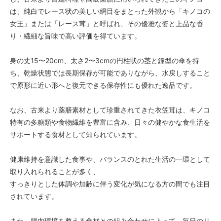
は、純白でレース状の美しい網目をまとった外観から「キノコの
女王」または「レース茸」と呼ばれ、その優雅な姿と上品な香
り・繊細な旨味で高い評価を得ています。
身の丈15〜20cm、太さ2〜3cmの円柱状の茎と鐘型の傘を持
ち、乾燥状態では長期保存が可能でありながら、水戻しすること
で原形に近い形へと復元できる保存性にも優れた逸品です。
なお、古来より薬膳素材として珍重されてきた衣笠茸は、キノコ
特有の多糖類や食物繊維を豊富に含み、日々の健やかな食生活を
サポートする食材として知られています。
健康維持を意識した食事や、バランスのとれた生活の一環として
取り入れられることが多く、
すっきりとした体調や加齢に伴う変化が気になる方の間でも注目
されています。
また、腸内環境を整える食材との組み合わせによって、毎日のリ