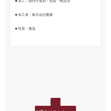
■ 加工：国内手選別・包装・検品済
■ 加工者：株式会社癒雅
■ 性質：微温