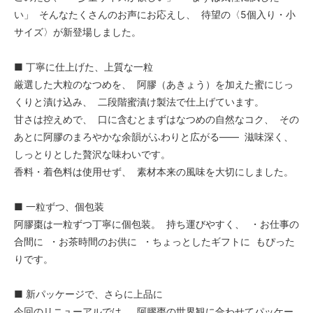
い」 そんなたくさんのお声にお応えし、 待望の〈5個入り・小
サイズ〉が新登場しました。
■ 丁寧に仕上げた、上質な一粒
厳選した大粒のなつめを、 阿膠（あきょう）を加えた蜜にじっ
くりと漬け込み、 二段階蜜漬け製法で仕上げています。
甘さは控えめで、 口に含むとまずはなつめの自然なコク、 その
あとに阿膠のまろやかな余韻がふわりと広がる—— 滋味深く、
しっとりとした贅沢な味わいです。
香料・着色料は使用せず、 素材本来の風味を大切にしました。
■ 一粒ずつ、個包装
阿膠棗は一粒ずつ丁寧に個包装。 持ち運びやすく、 ・お仕事の
合間に ・お茶時間のお供に ・ちょっとしたギフトに もぴった
りです。
■ 新パッケージで、さらに上品に
今回のリニューアルでは、 阿膠棗の世界観に合わせてパッケー