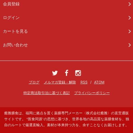
会員登録
ログイン
カートを見る
お問い合わせ
ブログ
メルマガ登録・解除
RSS
/
ATOM
特定商法取引法に基づく表記
プライバシーポリシー
癒雅膳食は、福岡に拠点を置く薬膳専門メーカー〈株式会社癒雅〉の直営通販
サイトです。 “医食同源”の思想に基づき、世界各地の高品質な薬膳食材を、独
自のルートで厳選直輸入。素材が本来持つ力を、余すことなくお届けします。