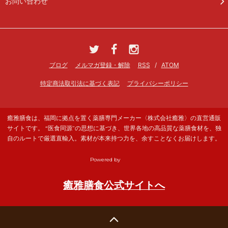
お問い合わせ
ブログ
メルマガ登録・解除
RSS
/
ATOM
特定商法取引法に基づく表記
プライバシーポリシー
癒雅膳食は、福岡に拠点を置く薬膳専門メーカー〈株式会社癒雅〉の直営通販
サイトです。 “医食同源”の思想に基づき、世界各地の高品質な薬膳食材を、独
自のルートで厳選直輸入。素材が本来持つ力を、余すことなくお届けします。
Powered by
癒雅膳食公式サイトへ