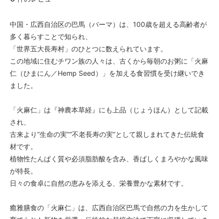
中国・広西自治区の巴馬（バーマ）は、100歳を超える高齢者が
多く暮らすことで知られ、
「世界五大長寿村」のひとつに数えられています。
この地域に住むチワン族の人々は、古くから毎朝のお粥に「火麻
仁（ひまにん／Hemp Seed）」を加える食習慣を受け継いでき
ました。
「火麻仁」は『神農本草経』にも上品（じょうほん）として記載
され、
古来より“生命の実”“不老長寿の実”として親しまれてきた伝統食
材です。
植物性たんぱく質や必須脂肪酸を含み、香ばしくまろやかな風味
が特長。
日々の食卓に自然の恵みを添える、栄養豊かな素材です。
癒雅膳食の「火麻仁」は、広西自治区巴馬で自然の力を生かして