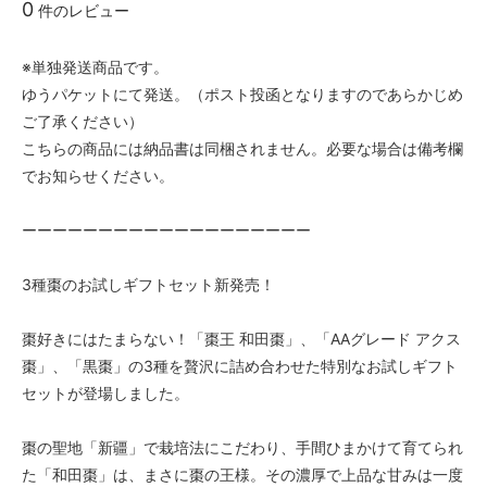
0
件のレビュー
※単独発送商品です。
ゆうパケットにて発送。（ポスト投函となりますのであらかじめ
ご了承ください）
こちらの商品には納品書は同梱されません。必要な場合は備考欄
でお知らせください。
ーーーーーーーーーーーーーーーーーーー
3種棗のお試しギフトセット新発売！
棗好きにはたまらない！「棗王 和田棗」、「AAグレード アクス
棗」、「黒棗」の3種を贅沢に詰め合わせた特別なお試しギフト
セットが登場しました。
棗の聖地「新疆」で栽培法にこだわり、手間ひまかけて育てられ
た「和田棗」は、まさに棗の王様。その濃厚で上品な甘みは一度