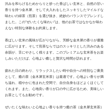
渋みを和らげるためからりと炒った香ばしい玄米と、自然の甘い
香りを持つ金木犀、そして火入れをしたスッキリしたマイルドな
味わいの緑茶（煎茶）を選び抜き、絶妙のバランスでブレンドし
ました。この“ぜいたくな味わい”は、他のお茶ではなかなか味わ
えない特別な体験をお約束します。
香ばしい玄米の風味が広がりながら、芳醇な金木犀の香りが優雅
に広がります。そして煎茶ならではのスッキリとした渋みのある
余韻が、舌にやさしく残ります。このプレミアムな玄米茶をお楽
しみいただけば、心地よい癒しと贅沢な時間が訪れます。
疲れた日の終わり、リラックスしたい時や自分への特別なご褒美
として、癒の茶｛金木犀玄米茶｝は最適です。心地よい香りが満
ち溢れ、穏やかに包まれた空間で、自分自身をほどよくほぐして
くれます。また、心地良い香りが口の中に広がるため、美味しい
お茶としてもお勧めです。
ぜいたくな味わいと心地よい香りを持つ癒の茶｛金木犀玄米茶｝