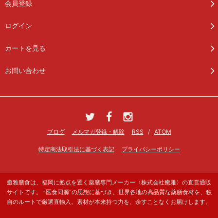
会員登録
ログイン
カートを見る
お問い合わせ
ブログ
メルマガ登録・解除
RSS
/
ATOM
特定商法取引法に基づく表記
プライバシーポリシー
癒雅膳食は、福岡に拠点を置く薬膳専門メーカー〈株式会社癒雅〉の直営通販
サイトです。 “医食同源”の思想に基づき、世界各地の高品質な薬膳食材を、独
自のルートで厳選直輸入。素材が本来持つ力を、余すことなくお届けします。