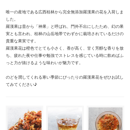
唯一の産地である広西桂林から完全無添加羅漢果の花を入荷しま
した。
羅漢果は昔から「神果」と呼ばれ、門外不出にしたため、幻の果
実とも言われ、桂林の山岳地帯でわずかに栽培されているだけの
貴重な果実です。
羅漢果花は橙色でとても小さく、香が高く、甘く芳醇な香りを放
ち、疲れた夜や仕事や勉強でストレスを感じている時に飲めばふ
っと力が抜けるような味わいが魅力です。
のどを潤してくれる寒い季節にぴったりの羅漢果花をぜひお試し
てみてください♪