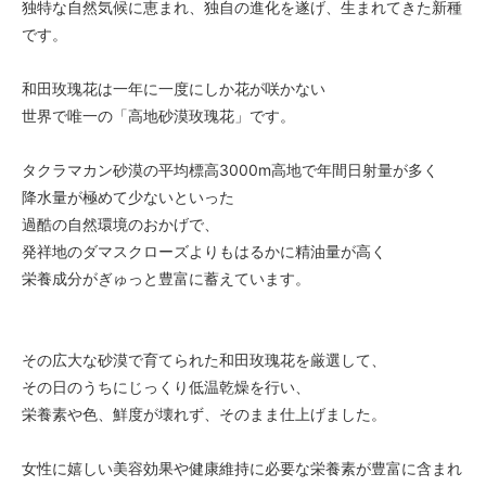
独特な自然気候に恵まれ、独自の進化を遂げ、生まれてきた新種
です。
和田玫瑰花は一年に一度にしか花が咲かない
世界で唯一の「高地砂漠玫瑰花」です。
タクラマカン砂漠の平均標高3000m高地で年間日射量が多く
降水量が極めて少ないといった
過酷の自然環境のおかげで、
発祥地のダマスクローズよりもはるかに精油量が高く
栄養成分がぎゅっと豊富に蓄えています。
その広大な砂漠で育てられた和田玫瑰花を厳選して、
その日のうちにじっくり低温乾燥を行い、
栄養素や色、鮮度が壊れず、そのまま仕上げました。
女性に嬉しい美容効果や健康維持に必要な栄養素が豊富に含まれ