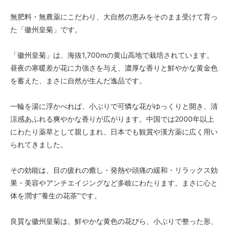
無肥料・無農薬にこだわり、大自然の恵みをそのまま受けて育っ
た「徽州皇菊」です。
「徽州皇菊」は、海抜1,700mの黄山高地で栽培されています。
昼夜の寒暖差が花に力強さを与え、濃厚な香りと鮮やかな黄金色
を蓄えた、まさに自然が生んだ逸品です。
一輪を湯に浮かべれば、小ぶりで可憐な花がゆっくりと開き、清
涼感あふれる爽やかな香りが広がります。中国では2000年以上
にわたり薬草として親しまれ、日本でも観賞や漢方薬に広く用い
られてきました。
その効能は、目の疲れの癒し・発熱や頭痛の緩和・リラックス効
果・美容やアンチエイジングなど多岐にわたります。まさに心と
体を潤す“養生の花茶”です。
良質な徽州皇菊は、鮮やかな黄色の花びら、小ぶりで整った形、