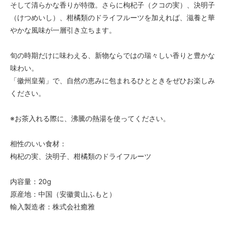
そして清らかな香りが特徴。さらに枸杞子（クコの実）、決明子
（けつめいし）、柑橘類のドライフルーツを加えれば、滋養と華
やかな風味が一層引き立ちます。
旬の時期だけに味わえる、新物ならではの瑞々しい香りと豊かな
味わい。
「徽州皇菊」で、自然の恵みに包まれるひとときをぜひお楽しみ
ください。
※お茶入れる際に、沸騰の熱湯を使ってください。
相性のいい食材：
枸杞の実、決明子、柑橘類のドライフルーツ
内容量：20g
原産地：中国（安徽黄山ふもと）
輸入製造者：株式会社癒雅