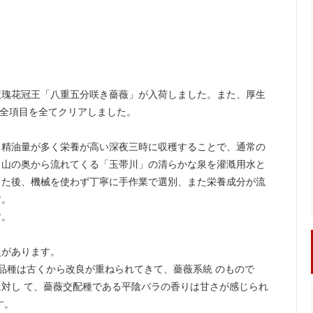
玫瑰花冠王「八重五分咲き薔薇」が入荷しました。また、厚生
0全項目を全てクリアしました。
も精油量が多く栄養が高い深夜三時に収穫することで、通常の
。山の奥から流れてくる「玉帯川」の清らかな泉を灌漑用水と
した後、機械を使わず丁寧に手作業で選別、また栄養成分が流
す。
す。
史があります。
る品種は古くから改良が重ねられてきて、薔薇系統 のもので
対し て、薔薇交配種である平陰バラの香りは甘さが感じられ
す。