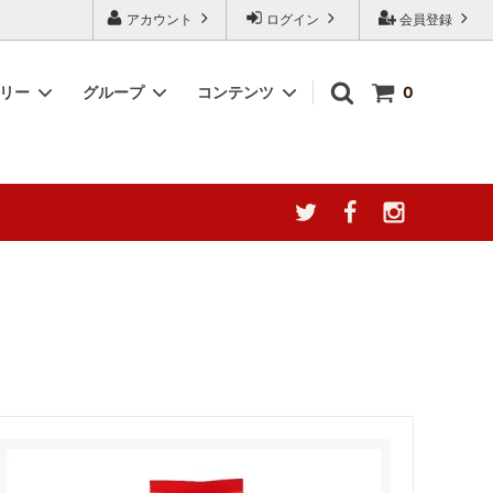
アカウント
ログイン
会員登録
ゴリー
グループ
コンテンツ
0
産地によ
台湾阿里山珈琲
簡単調理キット
阿膠について徹底分析
YUGAZENSHOKU TAIWAN
2000円～3000円
ャ種の誘惑
COLLECTION 台湾を贈る
幻の果実、ここに極まる。[台湾無添加
猛暑応援！夏の感謝フェア
ドライ愛文マンゴー]
 シリーズ
なつめチップス -脆棗圈-
ウンテン
なつめチップス
ラックス
最高級薔薇王（八重五分咲き薔薇）｜夏
うまっ茸
の養生にも、美と癒しを届ける薬膳ロー
ズ
タイムセール 特価商品
ゼリー」
《会員ランク制度導入のお知らせ》
ザートに