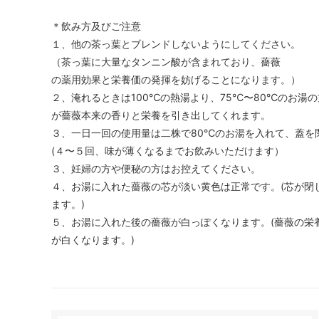
＊飲み方及びご注意
１、他の茶っ葉とブレンドしないようにしてください。
（茶っ葉に大量なタンニン酸が含まれており、薔薇
の薬用効果と栄養価の発揮を妨げることになります。）
２、淹れるときは100℃の熱湯より、75℃〜80℃のお湯の
が薔薇本来の香りと栄養を引き出してくれます。
３、一日一回の使用量は二株で80℃のお湯を入れて、蓋を
(４〜５回、味が薄くなるまでお飲みいただけます）
３、妊婦の方や便秘の方はお控えてください。
４、お湯に入れた薔薇の芯が淡い黄色は正常です。(芯が閉
ます。)
５、お湯に入れた後の薔薇が白っぽくなります。(薔薇の栄
が白くなります。)