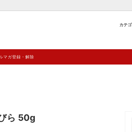
カテ
物産
 YUGAZENSHOKU & 直営店
ギフト好適品&台湾雑貨
薬膳ブレンド茶材料
薬膳食材のグレード見分け方と
年8月営業日
る効能効果の違いを徹底分析
煲湯
0円
薬膳スムージーシリーズ
1000円～2000円
ルマガ登録・解除
健康の徹底解析～陰陽五行から季
台湾阿里山マウンテン ゲイシ
量限定
妊活応援商品
卓まで
クシリーズ
{熱湯1分} 薬膳デザートスープ
ENSHOKU TAIWAN
台湾プレミアム珈琲 阿里山マ
クシリーズ｜自然の恵みを、まる
乾燥龍眼のおすすめレシピ＆リ
ai
CTION
究極薬膳菓子シリーズ
クッと。
効果レビュー｜癒雅膳食
ドライフルーツ
YUGA PRO (業務用)
について徹底解析｜スーパーフー
台湾伝統の涼感スイーツ「仙草
ルベリー”の魅力と効果
─ 健康と美味しさを両立するデ
ら 50g
ついて
(ザオ)