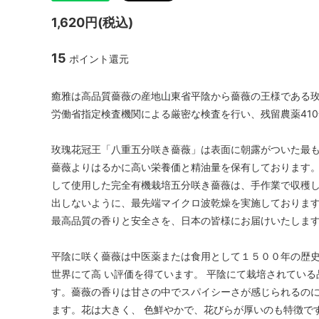
1,620円(税込)
15
ポイント還元
癒雅は高品質薔薇の産地山東省平陰から薔薇の王様である
労働省指定検査機関による厳密な検査を行い、残留農薬41
玫瑰花冠王「八重五分咲き薔薇」は表面に朝露がついた最
薔薇よりはるかに高い栄養価と精油量を保有しております
して使用した完全有機栽培五分咲き薔薇は、手作業で収穫
出しないように、最先端マイクロ波乾燥を実施しておりま
最高品質の香りと安全さを、日本の皆様にお届けいたしま
平陰に咲く薔薇は中医薬または食用として１５００年の歴
世界にて高 い評価を得ています。 平陰にて栽培されてい
す。薔薇の香りは甘さの中でスパイシーさが感じられるのに
ます。花は大きく、 色鮮やかで、花びらが厚いのも特徴で