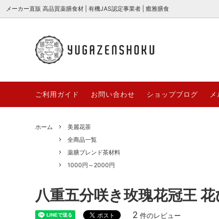
メーカー直販 高品質薬膳食材 | 有機JAS認定事業者 | 癒雅膳食
癒の茶 {薬膳ブレンド茶} シリーズ
全商品一覧
癒雅膳食公式ストアQ&A
高品質
新商品
癒雅膳食
2026
美麗花茶
業務用対応商品
糖水＆
～100
ご利用ガイド
お問い合わせ
ショップブログ
メ
「癒雅膳食 YUGAZENSHOKU」とは？
薬膳と
3000円～
期間/数
名前に込めた想いとブランドの秘密
節の食
お取り寄せギフト
サクサ
ホーム
美麗花茶
哈台
YUGAZ
【薬膳×ダイエット】痩せたいあなたに
サクサ
全商品一覧
高品質薬膳材料
哈台 hat
COLLE
贈る、体の内側から整える漢方食材の力
ごとサ
薬膳ブレンド茶材料
とは？
台湾茶・中国茶
無添加
1000円～2000円
【薬膳×ダイエット】痩せたいあなたに
桑の実
YUGAパティシエ
YUGA+
贈る、体の内側から整える漢方食材の力
ド“マ
八重五分咲き玫瑰花冠王 花び
とは？
2
件のレビュー
オーガニック枸杞[極上大粒]
うまっ棗