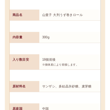
商品名
山査子 大判うず巻きロール
内容量
300g
入り数目安
18個前後
※個体差により前後します。
原材料名
サンザシ、多結晶氷砂糖、麦芽糖
原産国
中国