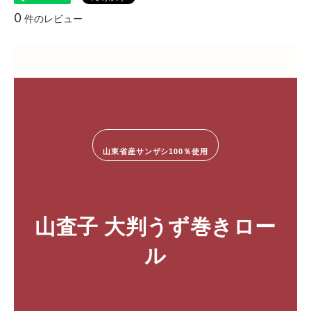
0
件のレビュー
山東省産サンザシ100％使用
山査子 大判うず巻きロー
ル