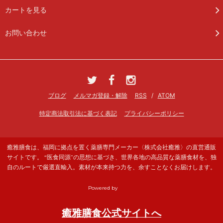
カートを見る
お問い合わせ
ブログ
メルマガ登録・解除
RSS
/
ATOM
特定商法取引法に基づく表記
プライバシーポリシー
癒雅膳食は、福岡に拠点を置く薬膳専門メーカー〈株式会社癒雅〉の直営通販
サイトです。 “医食同源”の思想に基づき、世界各地の高品質な薬膳食材を、独
自のルートで厳選直輸入。素材が本来持つ力を、余すことなくお届けします。
Powered by
癒雅膳食公式サイトへ