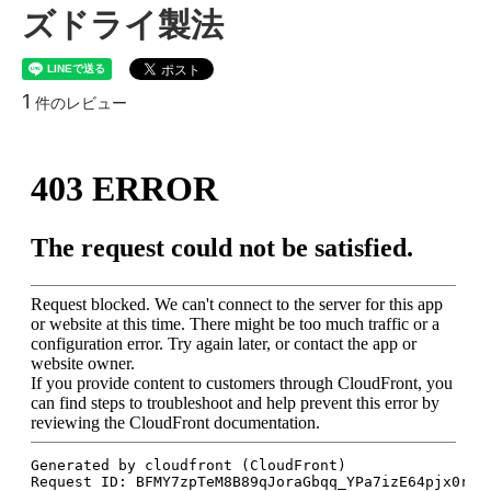
ズドライ製法
1
件のレビュー