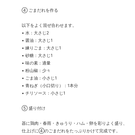
④ ごまだれを作る
以下をよく混ぜ合わせます。
• 水：大さじ2
• 醤油：大さじ1
• 練りごま：大さじ1
• 砂糖：大さじ1
• 味の素：適量
• 粉山椒：少々
• ごま油：小さじ1
• 青ねぎ（小口切り）：1本分
• チリソース：小さじ1
⑤ 盛り付け
器に鶏肉・春雨・きゅうり・ハム・卵を彩りよく盛り、
仕上げに④のごまだれをたっぷりかけて完成です。