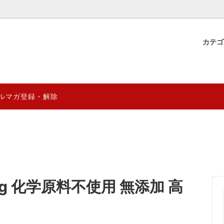
カテ
物産
 YUGAZENSHOKU & 直営店
ギフト好適品&台湾雑貨
薬膳ブレンド茶材料
薬膳食材のグレード見分け方と
年8月営業日
る効能効果の違いを徹底分析
煲湯
0円
薬膳スムージーシリーズ
1000円～2000円
ルマガ登録・解除
健康の徹底解析～陰陽五行から季
台湾阿里山マウンテン ゲイシ
量限定
妊活応援商品
卓まで
クシリーズ
{熱湯1分} 薬膳デザートスープ
ENSHOKU TAIWAN
台湾プレミアム珈琲 阿里山マ
クシリーズ｜自然の恵みを、まる
乾燥龍眼のおすすめレシピ＆リ
ai
CTION
究極薬膳菓子シリーズ
クッと。
効果レビュー｜癒雅膳食
ドライフルーツ
YUGA PRO (業務用)
について徹底解析｜スーパーフー
台湾伝統の涼感スイーツ「仙草
g 化学原料不使用 無添加 高
ルベリー”の魅力と効果
─ 健康と美味しさを両立するデ
ついて
(ザオ)