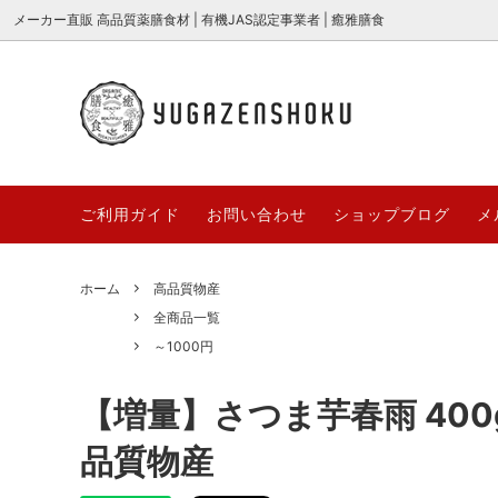
メーカー直販 高品質薬膳食材 | 有機JAS認定事業者 | 癒雅膳食
癒の茶 {薬膳ブレンド茶} シリーズ
全商品一覧
癒雅膳食公式ストアQ&A
高品質
新商品
癒雅膳食
2026
美麗花茶
業務用対応商品
糖水＆
～100
ご利用ガイド
お問い合わせ
ショップブログ
メ
「癒雅膳食 YUGAZENSHOKU」とは？
薬膳と
3000円～
期間/数
名前に込めた想いとブランドの秘密
節の食
お取り寄せギフト
サクサ
ホーム
高品質物産
哈台
YUGAZ
【薬膳×ダイエット】痩せたいあなたに
サクサ
全商品一覧
高品質薬膳材料
哈台 hat
COLLE
贈る、体の内側から整える漢方食材の力
ごとサ
～1000円
とは？
台湾茶・中国茶
無添加
【薬膳×ダイエット】痩せたいあなたに
桑の実
【増量】さつま芋春雨 400
YUGAパティシエ
YUGA+
贈る、体の内側から整える漢方食材の力
ド“マ
とは？
品質物産
オーガニック枸杞[極上大粒]
うまっ棗