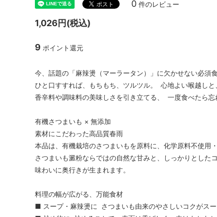
0
件のレビュー
1,026円(税込)
9
ポイント還元
今、話題の「麻辣燙（マーラータン）」に欠かせない必須
ひと口すすれば、もちもち、ツルツル。 心地よい喉越しと
香辛料や調味料の美味しさを引き立てる、 一度食べたら忘
有機さつまいも × 無添加
素材にこだわった高品質春雨
本品は、有機栽培のさつまいもを原料に、化学原料不使用
さつまいも澱粉ならではの自然な甘みと、しっかりとしたコ
味わいに奥行きが生まれます。
料理の幅が広がる、万能食材
■ スープ・麻辣燙に さつまいも由来のやさしいコクがス