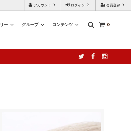
アカウント
ログイン
会員登録
ゴリー
グループ
コンテンツ
0
産地によ
台湾阿里山珈琲
簡単調理キット
阿膠について徹底分析
YUGAZENSHOKU TAIWAN
2000円～3000円
ャ種の誘惑
COLLECTION 台湾を贈る
幻の果実、ここに極まる。[台湾無添加
猛暑応援！夏の感謝フェア
ドライ愛文マンゴー]
 シリーズ
なつめチップス -脆棗圈-
ウンテン
なつめチップス
ラックス
最高級薔薇王（八重五分咲き薔薇）｜夏
うまっ茸
の養生にも、美と癒しを届ける薬膳ロー
ズ
タイムセール 特価商品
ゼリー」
《会員ランク制度導入のお知らせ》
ザートに