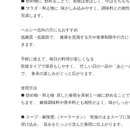
■ 炒め物に 炒めることで、表面は香ばしく、中はもちも
■ サラダ・和え物に 味がしみ込みやすく、調味料との相
完成します。
ヘルシー志向の方にもおすすめ
低糖質・低脂肪で、 健康を意識する方や食事制限中の方に
きます。
手軽に使えて、毎日の料理が楽しくなる
乾燥タイプで保存もしやすく、 忙しい日の一品や「あと一
で、 食卓の楽しみがぐっと広がります。
使用方法
● 炒め物・和え物 戻した春雨を具材と一緒に炒めること
ちます。 麻辣調味料や香辛料とも相性がよく、味がしっか
● スープ・麻辣燙;（マーラータン） 乾燥のままスープに
溶け込み、 旨みをたっぷり含んだ春雨に仕上がります。