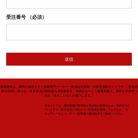
受注番号
（必須）
癒雅膳食は、福岡に拠点を置く薬膳専門メーカー〈株式会社癒雅〉の直営通販サイトです。 “医食同
源”の思想に基づき、世界各地の高品質な薬膳食材を、独自のルートで厳選直輸入。素材が本来持つ
力を、余すことなくお届けします。
当サイトでは、通信情報の暗号化と実在性の証明のため、GMOグロ
ーバルサイン株式会社のSSLサーバ証明書を使用しております。 セ
キュアシールより、サーバ証明書の検証結果をご確認ください。