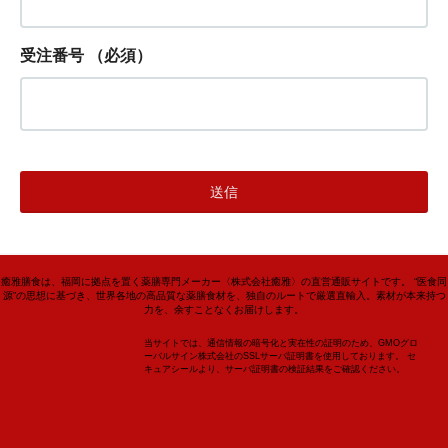
受注番号
（必須）
癒雅膳食は、福岡に拠点を置く薬膳専門メーカー〈株式会社癒雅〉の直営通販サイトです。 “医食同
源”の思想に基づき、世界各地の高品質な薬膳食材を、独自のルートで厳選直輸入。素材が本来持つ
力を、余すことなくお届けします。
当サイトでは、通信情報の暗号化と実在性の証明のため、GMOグロ
ーバルサイン株式会社のSSLサーバ証明書を使用しております。 セ
キュアシールより、サーバ証明書の検証結果をご確認ください。