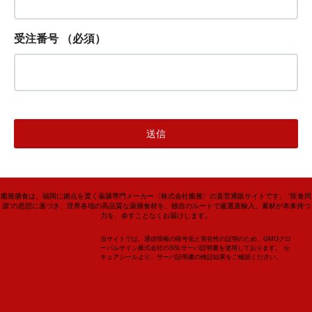
受注番号
（必須）
癒雅膳食は、福岡に拠点を置く薬膳専門メーカー〈株式会社癒雅〉の直営通販サイトです。 “医食同
源”の思想に基づき、世界各地の高品質な薬膳食材を、独自のルートで厳選直輸入。素材が本来持つ
力を、余すことなくお届けします。
当サイトでは、通信情報の暗号化と実在性の証明のため、GMOグロ
ーバルサイン株式会社のSSLサーバ証明書を使用しております。 セ
キュアシールより、サーバ証明書の検証結果をご確認ください。