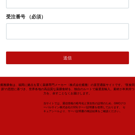
受注番号
（必須）
癒雅膳食は、福岡に拠点を置く薬膳専門メーカー〈株式会社癒雅〉の直営通販サイトです。 “医食同
源”の思想に基づき、世界各地の高品質な薬膳食材を、独自のルートで厳選直輸入。素材が本来持つ
力を、余すことなくお届けします。
当サイトでは、通信情報の暗号化と実在性の証明のため、GMOグロ
ーバルサイン株式会社のSSLサーバ証明書を使用しております。 セ
キュアシールより、サーバ証明書の検証結果をご確認ください。