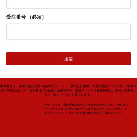
受注番号
（必須）
癒雅膳食は、福岡に拠点を置く薬膳専門メーカー〈株式会社癒雅〉の直営通販サイトです。 “医食同
源”の思想に基づき、世界各地の高品質な薬膳食材を、独自のルートで厳選直輸入。素材が本来持つ
力を、余すことなくお届けします。
当サイトでは、通信情報の暗号化と実在性の証明のため、GMOグロ
ーバルサイン株式会社のSSLサーバ証明書を使用しております。 セ
キュアシールより、サーバ証明書の検証結果をご確認ください。