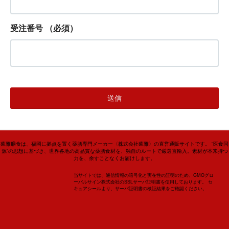
受注番号
（必須）
癒雅膳食は、福岡に拠点を置く薬膳専門メーカー〈株式会社癒雅〉の直営通販サイトです。 “医食同
源”の思想に基づき、世界各地の高品質な薬膳食材を、独自のルートで厳選直輸入。素材が本来持つ
力を、余すことなくお届けします。
当サイトでは、通信情報の暗号化と実在性の証明のため、GMOグロ
ーバルサイン株式会社のSSLサーバ証明書を使用しております。 セ
キュアシールより、サーバ証明書の検証結果をご確認ください。