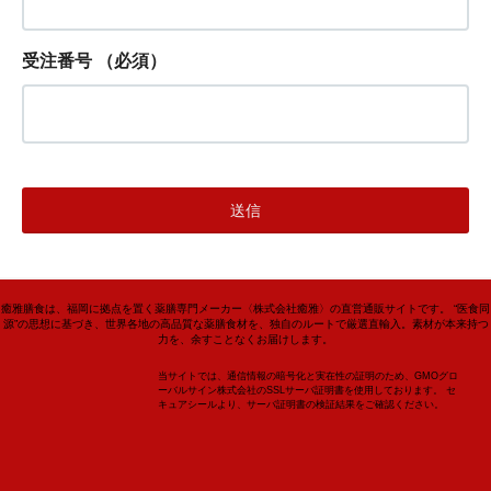
受注番号
（必須）
癒雅膳食は、福岡に拠点を置く薬膳専門メーカー〈株式会社癒雅〉の直営通販サイトです。 “医食同
源”の思想に基づき、世界各地の高品質な薬膳食材を、独自のルートで厳選直輸入。素材が本来持つ
力を、余すことなくお届けします。
当サイトでは、通信情報の暗号化と実在性の証明のため、GMOグロ
ーバルサイン株式会社のSSLサーバ証明書を使用しております。 セ
キュアシールより、サーバ証明書の検証結果をご確認ください。